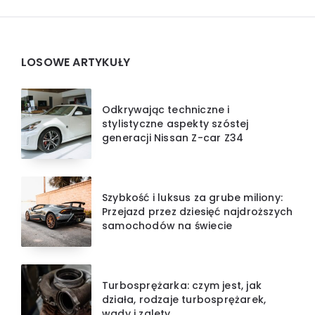
Widgets
LOSOWE ARTYKUŁY
Odkrywając techniczne i
stylistyczne aspekty szóstej
generacji Nissan Z-car Z34
Szybkość i luksus za grube miliony:
Przejazd przez dziesięć najdroższych
samochodów na świecie
Turbosprężarka: czym jest, jak
działa, rodzaje turbosprężarek,
wady i zalety