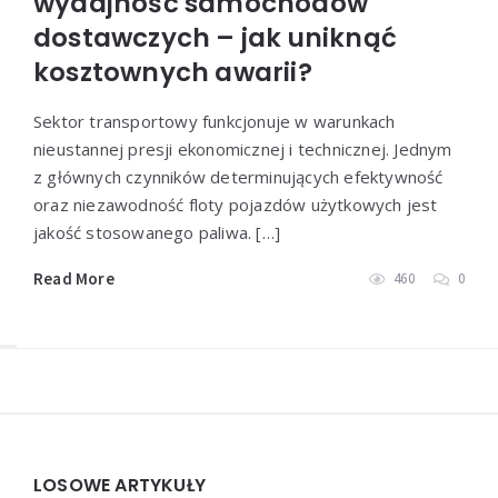
wydajność samochodów
dostawczych – jak uniknąć
kosztownych awarii?
Sektor transportowy funkcjonuje w warunkach
nieustannej presji ekonomicznej i technicznej. Jednym
z głównych czynników determinujących efektywność
oraz niezawodność floty pojazdów użytkowych jest
jakość stosowanego paliwa. […]
Read More
460
0
Widgets
LOSOWE ARTYKUŁY