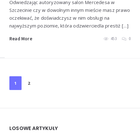
Odwiedzając autoryzowany salon Mercedesa w
Szczecinie czy w dowolnym innym mieście masz prawo
oczekiwać, że doświadczysz w nim obsługi na
najwyższym poziomie, która odzwierciedla prestiż […]
Read More
453
0
Stronicowanie
1
2
wpisów
Widgets
LOSOWE ARTYKUŁY