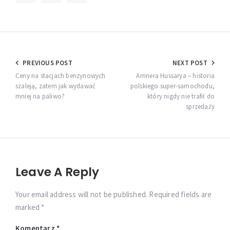
Nawigacja
PREVIOUS POST
NEXT POST
wpisu
Ceny na stacjach benzynowych
Arrinera Hussarya – historia
szaleją, zatem jak wydawać
polskiego super-samochodu,
mniej na paliwo?
który nigdy nie trafił do
sprzedaży
Leave A Reply
Your email address will not be published. Required fields are
marked *
Komentarz
*