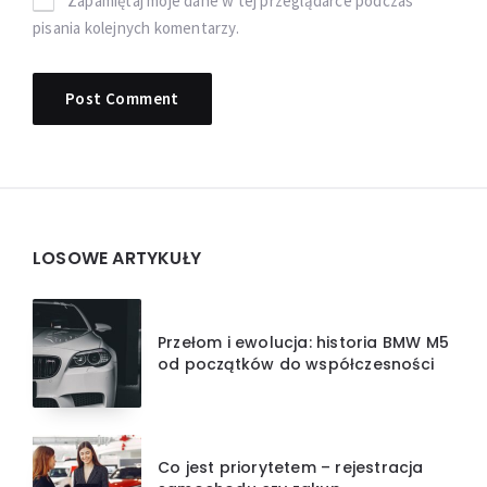
Zapamiętaj moje dane w tej przeglądarce podczas
pisania kolejnych komentarzy.
Widgets
LOSOWE ARTYKUŁY
Przełom i ewolucja: historia BMW M5
od początków do współczesności
Co jest priorytetem – rejestracja