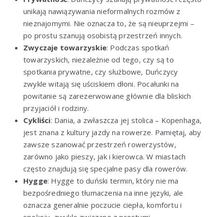
unikają nawiązywania nieformalnych rozmów z
nieznajomymi. Nie oznacza to, że są nieuprzejmi –
po prostu szanują osobistą przestrzeń innych.
Zwyczaje towarzyskie
: Podczas spotkań
towarzyskich, niezależnie od tego, czy są to
spotkania prywatne, czy służbowe, Duńczycy
zwykle witają się uściskiem dłoni. Pocałunki na
powitanie są zarezerwowane głównie dla bliskich
przyjaciół i rodziny.
Cykliści
: Dania, a zwłaszcza jej stolica – Kopenhaga,
jest znana z kultury jazdy na rowerze. Pamiętaj, aby
zawsze szanować przestrzeń rowerzystów,
zarówno jako pieszy, jak i kierowca. W miastach
często znajdują się specjalne pasy dla rowerów.
Hygge
: Hygge to duński termin, który nie ma
bezpośredniego tłumaczenia na inne języki, ale
oznacza generalnie poczucie ciepła, komfortu i
spokoju, zwykle związane z prostymi