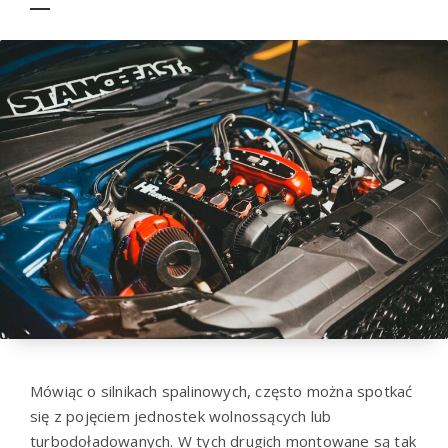
Mówiąc o silnikach spalinowych, często można spotkać
się z pojęciem jednostek wolnossących lub
turbodoładowanych. W tych drugich montowane są tak