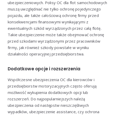
ubezpieczeniowych. Polisy OC dla flot samochodowych
muszą uwzględniać nie tylko ochronę pojedynczego
pojazdu, ale także całościową ochronę firmy przed
konsekwencjami finansowymi wynikającymi z
ewentualnych szkód wyrządzonych przez całą flotę.
Takie ubezpieczenie może także obejmować ochronę
przed szkodami wyrządzonymi przez pracowników
firmy, jak również szkody powstałe w wyniku
działalności operacyjnej przedsiębiorstwa.
Dodatkowe opcje i rozszerzenia
Współczesne ubezpieczenia OC dla kierowców i
przedsiębiorstw motoryzacyjnych często oferują
możliwość wykupienia dodatkowych opcji lub
rozszerzeń. Do najpopularniejszych należą
ubezpieczenia od następstw nieszczęśliwych
wypadków, ubezpieczenie assistance, czy ochrona