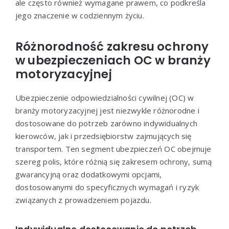
ale często również wymagane prawem, co podkreśla
jego znaczenie w codziennym życiu.
Różnorodność zakresu ochrony
w ubezpieczeniach OC w branży
motoryzacyjnej
Ubezpieczenie odpowiedzialności cywilnej (OC) w
branży motoryzacyjnej jest niezwykle różnorodne i
dostosowane do potrzeb zarówno indywidualnych
kierowców, jak i przedsiębiorstw zajmujących się
transportem. Ten segment ubezpieczeń OC obejmuje
szereg polis, które różnią się zakresem ochrony, sumą
gwarancyjną oraz dodatkowymi opcjami,
dostosowanymi do specyficznych wymagań i ryzyk
związanych z prowadzeniem pojazdu.