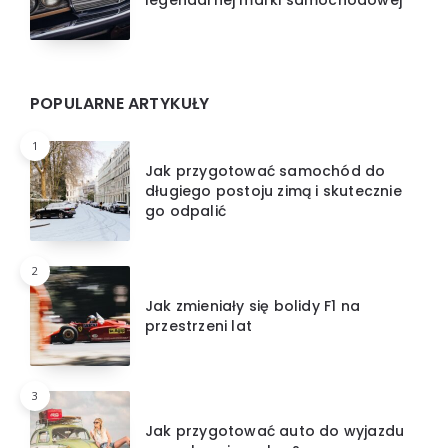
POPULARNE ARTYKUŁY
1
Jak przygotować samochód do
długiego postoju zimą i skutecznie
go odpalić
2
Jak zmieniały się bolidy F1 na
przestrzeni lat
3
Jak przygotować auto do wyjazdu