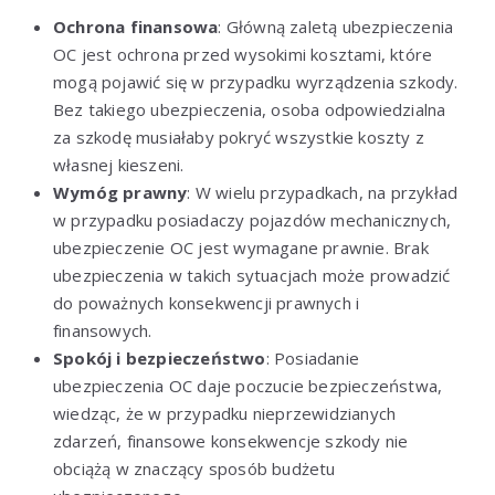
Ochrona finansowa
: Główną zaletą ubezpieczenia
OC jest ochrona przed wysokimi kosztami, które
mogą pojawić się w przypadku wyrządzenia szkody.
Bez takiego ubezpieczenia, osoba odpowiedzialna
za szkodę musiałaby pokryć wszystkie koszty z
własnej kieszeni.
Wymóg prawny
: W wielu przypadkach, na przykład
w przypadku posiadaczy pojazdów mechanicznych,
ubezpieczenie OC jest wymagane prawnie. Brak
ubezpieczenia w takich sytuacjach może prowadzić
do poważnych konsekwencji prawnych i
finansowych.
Spokój i bezpieczeństwo
: Posiadanie
ubezpieczenia OC daje poczucie bezpieczeństwa,
wiedząc, że w przypadku nieprzewidzianych
zdarzeń, finansowe konsekwencje szkody nie
obciążą w znaczący sposób budżetu