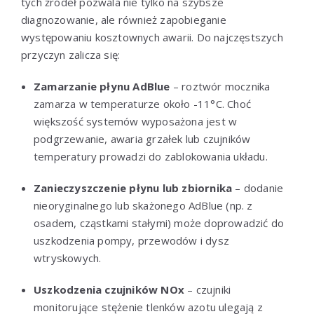
tych źródeł pozwala nie tylko na szybsze
diagnozowanie, ale również zapobieganie
występowaniu kosztownych awarii. Do najczęstszych
przyczyn zalicza się:
Zamarzanie płynu AdBlue
– roztwór mocznika
zamarza w temperaturze około -11°C. Choć
większość systemów wyposażona jest w
podgrzewanie, awaria grzałek lub czujników
temperatury prowadzi do zablokowania układu.
Zanieczyszczenie płynu lub zbiornika
– dodanie
nieoryginalnego lub skażonego AdBlue (np. z
osadem, cząstkami stałymi) może doprowadzić do
uszkodzenia pompy, przewodów i dysz
wtryskowych.
Uszkodzenia czujników NOx
– czujniki
monitorujące stężenie tlenków azotu ulegają z