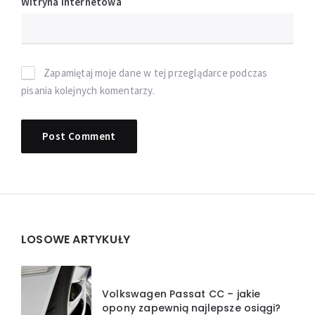
Witryna internetowa
Zapamiętaj moje dane w tej przeglądarce podczas
pisania kolejnych komentarzy.
Widgets
LOSOWE ARTYKUŁY
Volkswagen Passat CC – jakie
opony zapewnią najlepsze osiągi?