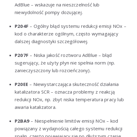
AdBlue – wskazuje na nieszczelność lub
niewydolność pompy dozującej.
P204F
– Ogólny błąd systemu redukcji emisji NOx –
kod o charakterze ogólnym, często wymagający
dalszej diagnostyki szczegółowej.
P207F
– Niska jakość roztworu AdBlue – błąd
sugerujący, że użyty płyn nie spełnia norm (np.
zanieczyszczony lub rozcieńczony).
P20EE
– Niewystarczająca skuteczność działania
katalizatora SCR – oznacza problemy z reakcją
redukcji NOx, np. zbyt niska temperatura pracy lub
awaria katalizatora.
P2BA9
– Niespełnienie limitów emisji NOx – kod
powiązany z wydajnością całego systemu redukcji
spalin, często pojawiający się po dłuższym czasie