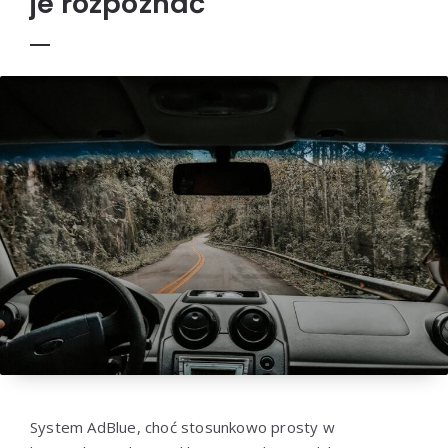
je rozpoznać
System AdBlue, choć stosunkowo prosty w