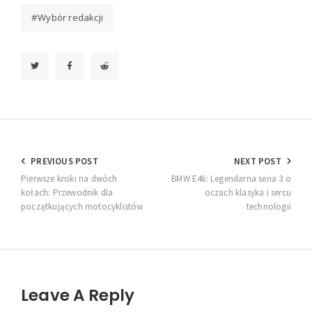
Wybór redakcji
Nawigacja
PREVIOUS POST
NEXT POST
wpisu
Pierwsze kroki na dwóch
BMW E46: Legendarna seria 3 o
kołach: Przewodnik dla
oczach klasyka i sercu
początkujących motocyklistów
technologii
Leave A Reply