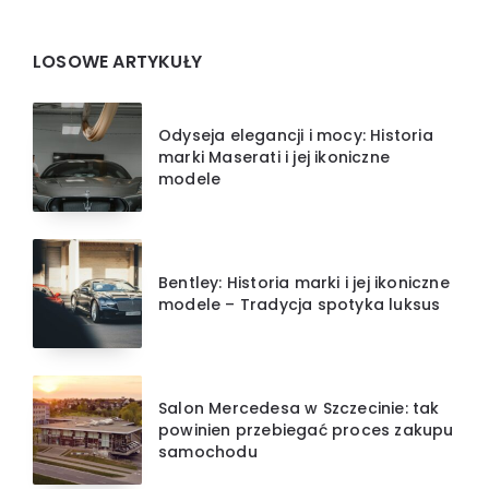
Widgets
LOSOWE ARTYKUŁY
Odyseja elegancji i mocy: Historia
marki Maserati i jej ikoniczne
modele
Bentley: Historia marki i jej ikoniczne
modele – Tradycja spotyka luksus
Salon Mercedesa w Szczecinie: tak
powinien przebiegać proces zakupu
samochodu