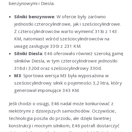
benzynowymi i Diesla.
Silniki benzynowe
: W ofercie były zarówno
jednostki czterocylindrowe, jak i sześciocylindrowe.
Z czterocylindrowców warto wymienić 318i z 143
KM, natomiast wśród sześciocylindrowców na
uwagę zasługuje 330i z 231 KM.
Silniki Diesla
: E46 oferowało również szeroką gamę
silników Diesla, w tym czterocylindrowe jednostki
318d i 320d oraz sześciocylindrowy 330d.
M3
: Sportowa wersja M3 była wyposażona w
sześciocylindrowy silnik o pojemności 3,2 litra, który
generował imponujące 343 KM.
Jeśli chodzi o osiągi, E46 nadal może konkurować z
niektórymi z dzisiejszych samochodów. Oczywiście,
technologia poszła do przodu, ale dzięki świetnej
konstrukcji i mocnym silnikom, E46 potrafi dostarczyć