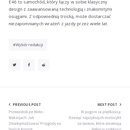
E46 to samochód, który łączy w sobie klasyczny
design z zaawansowaną technologią i znakomitymi
osiągami. Z odpowiednią troską, może dostarczać
niezapomnianych wrażeń z jazdy przez wiele lat.
Wybór redakcji
Nawigacja
PREVIOUS POST
NEXT POST
wpisu
Przewodnik po Moto-
W pogoni za prędkością:
Wakacjach: Jak
Dziesięć najszybszych motocykli
Zmaksymalizować Przygody na
na świecie, które zmieniają
Dwóch Kołach
definicję szybkości