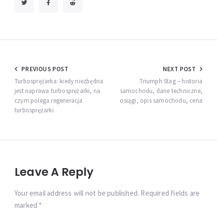
Nawigacja
PREVIOUS POST
NEXT POST
wpisu
Turbosprężarka: kiedy niezbędna
Triumph Stag – historia
jest naprawa turbosprężarki, na
samochodu, dane techniczne,
czym polega regeneracja
osiągi, opis samochodu, cena
turbosprężarki
Leave A Reply
Your email address will not be published. Required fields are
marked *