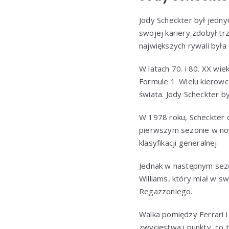
Jody Scheckter był jedny
swojej kariery zdobył t
największych rywali była 
W latach 70. i 80. XX wi
Formule 1. Wielu kierow
świata. Jody Scheckter 
W 1978 roku, Scheckter d
pierwszym sezonie w now
klasyfikacji generalnej.
Jednak w następnym sezon
Williams, który miał w 
Regazzoniego.
Walka pomiędzy Ferrari i
zwycięstwa i punkty, co t