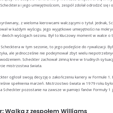
Schecktera i jego umiejętnościom, zespół zdołał odrodzić się i
yrównany, z wieloma kierowcami walczącymi o tytuł. Jednak, Sc
ktował w każdym wyścigu. Jego wyjątkowe umiejętności na mokry
 dwóch wyścigach sezonu. Był to kluczowy moment w walce o ty
o Schecktera w tym sezonie, to jego podejście do rywalizacji. By
ryzyka, ale jednocześnie nie podejmował zbyt wielu niepotrzebny
owodzeniem. Scheckter zachował zimną krew w trudnych sytuacj
ycie mistrzostwa świata.
ckter ogłosił swoją decyzję o zakończeniu kariery w Formule 1.
cześnie spełnienia marzeń. Mistrzostwo świata w 1979 roku był
 a Scheckter pozostanie na zawsze w pamięci fanów Formuły 1 j
r: Walka z zespołem Williams