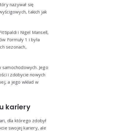
tóry nazywał się
yścigowych, takich jak
tipaldi i Nigel Mansell,
ów Formuły 1 i była
óch sezonach,
ów samochodowych. Jego
ości i zdobycie nowych
ej, a jego wkład w
u kariery
ri, dla którego zdobył
cie swojej kariery, ale