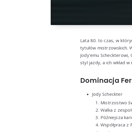
Lata 80. to czas, w któr
tytułów mistrzowskich. W
Jody’emu Scheckterowi, Gi
styl jazdy, a ich wkład w
Dominacja Ferr
Jody Scheckter
Mistrzostwo ś
Walka z zespoł
Późniejsza ka
Współpraca z F