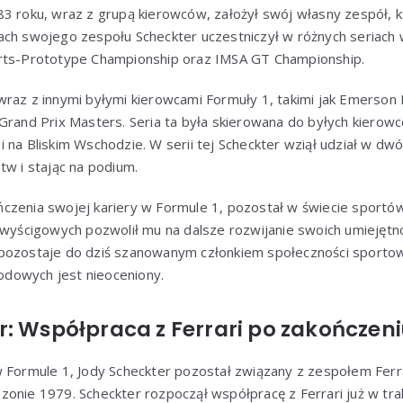
3 roku, wraz z grupą kierowców, założył swój własny zespół, k
ch swojego zespołu Scheckter uczestniczył w różnych seriach w
rts-Prototype Championship oraz IMSA GT Championship.
raz z innymi byłymi kierowcami Formuły 1, takimi jak Emerson Fit
Grand Prix Masters. Seria ta była skierowana do byłych kierowc
 na Bliskim Wschodzie. W serii tej Scheckter wziął udział w dw
tw i stając na podium.
czenia swojej kariery w Formule 1, pozostał w świecie sport
 wyścigowych pozwolił mu na dalsze rozwijanie swoich umiejętn
pozostaje do dziś szanowanym członkiem społeczności sportow
dowych jest nieoceniony.
: Współpraca z Ferrari po zakończeni
 Formule 1, Jody Scheckter pozostał związany z zespołem Ferra
onie 1979. Scheckter rozpoczął współpracę z Ferrari już w trak