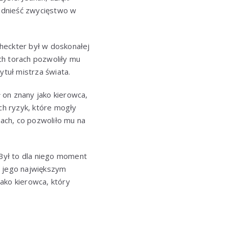
 odnieść zwycięstwo w
heckter był w doskonałej
ch torach pozwoliły mu
tuł mistrza świata.
ł on znany jako kierowca,
ch ryzyk, które mogły
ach, co pozwoliło mu na
 Był to dla niego moment
o jego największym
ako kierowca, który