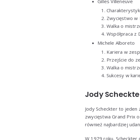
Gilles Villeneuve
Charakterystyk
Zwycięstwo w 
Walka o mistr
Współpraca z D
Michele Alboreto
Kariera w zesp
Przejście do ze
Walka o mistr
Sukcesy w kari
Jody Scheckter
Jody Scheckter to jeden 
zwycięstwa Grand Prix o
również najbardziej udan
W 1979 roku, Scheckter d