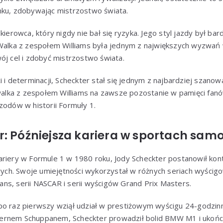
nku, zdobywając mistrzostwo świata.
kierowca, który nigdy nie bał się ryzyka. Jego styl jazdy był ba
Walka z zespołem Williams była jednym z największych wyzwań w
ój cel i zdobyć mistrzostwo świata.
i i determinacji, Scheckter stał się jednym z najbardziej szan
 walka z zespołem Williams na zawsze pozostanie w pamięci fan
zodów w historii Formuły 1.
r: Późniejsza kariera w sportach s
ariery w Formule 1 w 1980 roku, Jody Scheckter postanowił kon
h. Swoje umiejętności wykorzystał w różnych seriach wyścig
ns, serii NASCAR i serii wyścigów Grand Prix Masters.
po raz pierwszy wziął udział w prestiżowym wyścigu 24-godzi
ernem Schuppanem, Scheckter prowadził bolid BMW M1 i ukońc