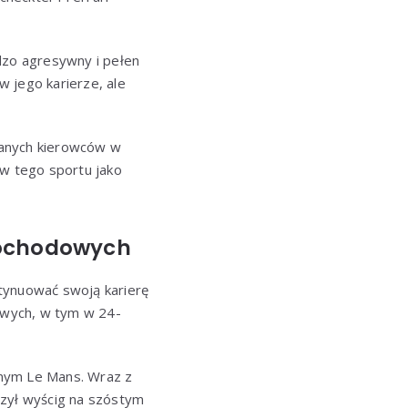
rdzo agresywny i pełen
 jego karierze, ale
owanych kierowców w
ów tego sportu jako
amochodowych
tynuować swoją karierę
owych, w tym w 24-
nnym Le Mans. Wraz z
zył wyścig na szóstym