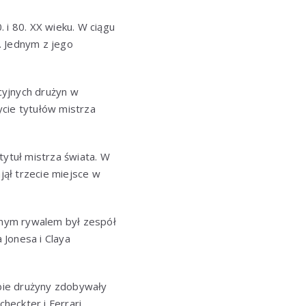
 i 80. XX wieku. W ciągu
. Jednym z jego
ncyjnych drużyn w
ycie tytułów mistrza
tytuł mistrza świata. W
ął trzecie miejsce w
ównym rywalem był zespół
 Jonesa i Claya
obie drużyny zdobywały
checkter i Ferrari