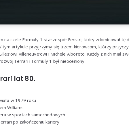
ym na czele Formuły 1 stał zespół Ferrari, który zdominował tę d
 tym artykule przyjrzymy się trzem kierowcom, którzy przyczyni
lles’owi Villeneuve’owi i Michele Alboreto. Każdy z nich miał swo
 rozwój Ferrari i Formuły 1 był nieoceniony.
ari lat 80.
wiata w 1979 roku
em Williams
riera w sportach samochodowych
errari po zakończeniu kariery