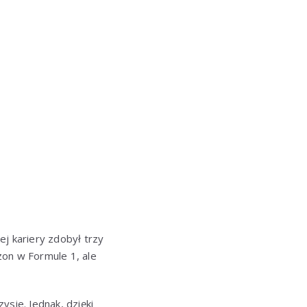
j kariery zdobył trzy
zon w Formule 1, ale
sie. Jednak, dzięki