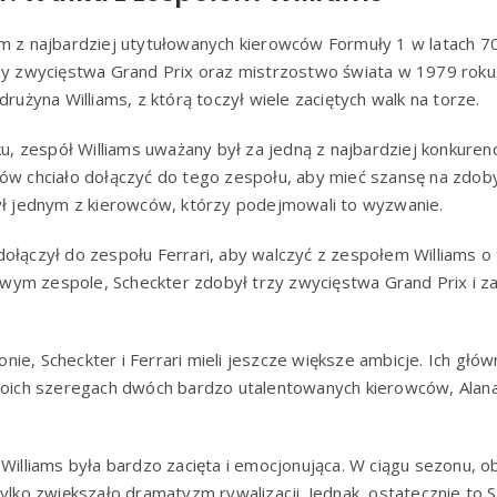
m z najbardziej utytułowanych kierowców Formuły 1 w latach 70.
rzy zwycięstwa Grand Prix oraz mistrzostwo świata w 1979 roku
drużyna Williams, z którą toczył wiele zaciętych walk na torze.
eku, zespół Williams uważany był za jedną z najbardziej konkure
ców chciało dołączyć do tego zespołu, aby mieć szansę na zdob
był jednym z kierowców, którzy podejmowali to wyzwanie.
ołączył do zespołu Ferrari, aby walczyć z zespołem Williams o 
ym zespole, Scheckter zdobył trzy zwycięstwa Grand Prix i zaj
ie, Scheckter i Ferrari mieli jeszcze większe ambicje. Ich gł
swoich szeregach dwóch bardzo utalentowanych kierowców, Alana
 Williams była bardzo zacięta i emocjonująca. W ciągu sezonu, 
ylko zwiększało dramatyzm rywalizacji. Jednak, ostatecznie to S