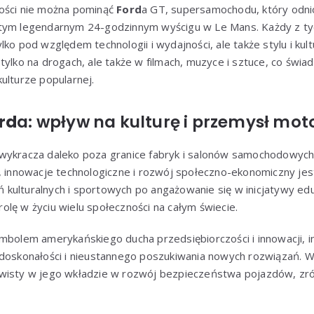
ości nie można pominąć
Ford
a GT, supersamochodu, który odni
tym legendarnym 24-godzinnym wyścigu w Le Mans. Każdy z tyc
ko pod względem technologii i wydajności, ale także stylu i kul
tylko na drogach, ale także w filmach, muzyce i sztuce, co świa
ulturze popularnej.
rd
a: wpływ na kulturę i przemysł mot
wykracza daleko poza granice fabryk i salonów samochodowych
, innowacje technologiczne i rozwój społeczno-ekonomiczny jes
kulturalnych i sportowych po angażowanie się w inicjatywy edu
lę w życiu wielu społeczności na całym świecie.
mbolem amerykańskiego ducha przedsiębiorczości i innowacji, in
 doskonałości i nieustannego poszukiwania nowych rozwiązań.
ywisty w jego wkładzie w rozwój bezpieczeństwa pojazdów, z