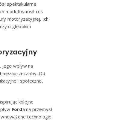
ósł spektakularne
h modeli wnosił coś
tury motoryzacyjnej. Ich
dczy o głębokim
oryzacyjny
. Jego wpływ na
t niezaprzeczalny. Od
kacyjne i społeczne,
spirując kolejne
 Wpływ
Ford
a na przemysł
równoważone technologie