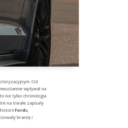
motoryzacyjnym. Od
nieustannie wpływał na
to nie tylko chronologia
óre na trwałe zapisały
istorii
Ford
a,
nizowały branżę i