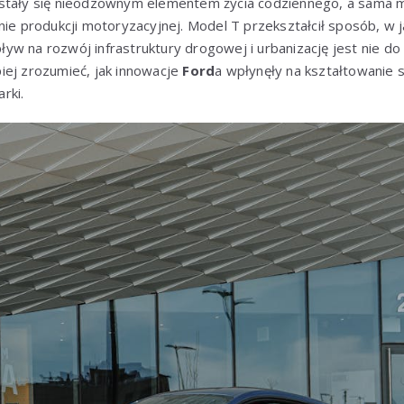
 stały się nieodzownym elementem życia codziennego, a sama 
nie produkcji motoryzacyjnej. Model T przekształcił sposób, w j
wpływ na rozwój infrastruktury drogowej i urbanizację jest nie do
iej zrozumieć, jak innowacje
Ford
a wpłynęły na kształtowanie
rki.