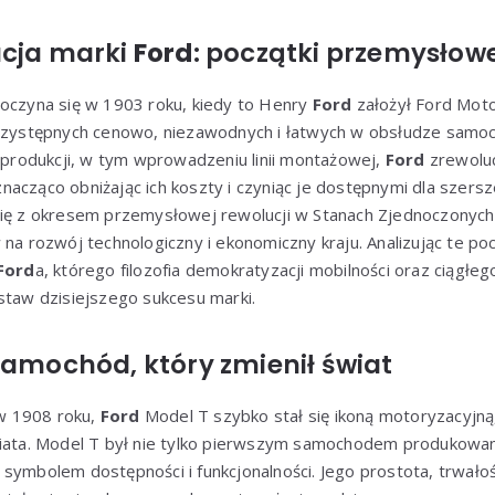
ucja marki
Ford
: początki przemysłowe
oczyna się w 1903 roku, kiedy to Henry
Ford
założył Ford Mot
przystępnych cenowo, niezawodnych i łatwych w obsłudze samoc
rodukcji, w tym wprowadzeniu linii montażowej,
Ford
zrewoluc
acząco obniżając ich koszty i czyniąc je dostępnymi dla szers
się z okresem przemysłowej rewolucji w Stanach Zjednoczonych,
 na rozwój technologiczny i ekonomiczny kraju. Analizując te poc
Ford
a, którego filozofia demokratyzacji mobilności oraz ciągłe
staw dzisiejszego sukcesu marki.
samochód, który zmienił świat
w 1908 roku,
Ford
Model T szybko stał się ikoną motoryzacyjną,
wiata. Model T był nie tylko pierwszym samochodem produkowan
symbolem dostępności i funkcjonalności. Jego prostota, trwało