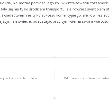
o
Ford
a, nie można pominąć jego roli w kształtowaniu tożsamości
ały się nie tylko środkiem transportu, ale również symbolem st
est świadectwem nie tylko sukcesu komercyjnego, ale również zdo
niającym się świecie, pozostając przy tym wierna swoim wartości
acji w ikonicznych modelach
Od przeszłości do legendy: histo