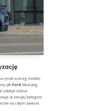
yzację
a rynek szereg modeli,
ony jak
Ford
Mustang,
ie zdobył status
minuje w swojej kategorii
owców na całym świecie.