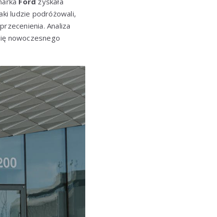
marka
Ford
zyskała
aki ludzie podróżowali,
 przecenienia. Analiza
 się nowoczesnego