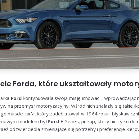
dele
Ford
a, które ukształtowały motor
marka
Ford
kontynuowała swoją misję innowacji, wprowadzając n
yw na przemysł motoryzacyjny. Wśród nich znalazły się takie ik
go muscle car’a, który zadebiutował w 1964 roku i błyskawiczn
łomowym modelem był
Ford
F-Series, pickup, który nie tylko do
ównież odzwierciedla zmieniające się potrzeby i preferencje kier