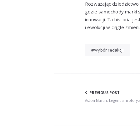
Rozważając dziedzictw
gdzie samochody marki st
innowacji. Ta historia j
i ewolucji w ciągle zmie
Wybór redakcji
Nawigacja
PREVIOUS POST
Aston Martin: Legenda motoryz
wpisu