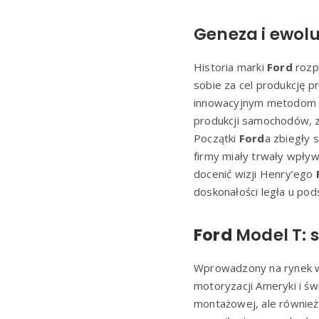
Geneza i ewol
Historia marki
Ford
rozp
sobie za cel produkcję 
innowacyjnym metodom p
produkcji samochodów, zn
Początki
Ford
a zbiegły 
firmy miały trwały wpływ
docenić wizji Henry’ego
doskonałości legła u pod
Ford
Model T: 
Wprowadzony na rynek 
motoryzacji Ameryki i ś
montażowej, ale również 