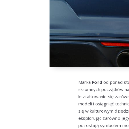
Marka
Ford
od ponad stu
skromnych początków na 
kształtowanie się zarówno
modeli i osiągnięć techn
się w kulturowym dziedz
eksplorując zarówno jego
pozostają symbolem mot