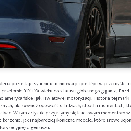
lecia pozostaje synonimem innowacji i postępu w przemyśle 
przełomie XIX i XX wieku do statusu globalnego giganta,
Ford
 amerykańskiej jak i światowej motoryzacji. Historia tej marki 
icznych, ale również opowieść o ludziach, ideach i momentach, kt
ictwie. W tym artykule przyjrzymy się kluczowym momentom w h
 korzenie, jak i najbardziej ikoniczne modele, które zrewolucjo
oryzacyjnego geniuszu.