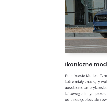
Ikoniczne mo
Po sukcesie Modelu T, 
które miały znaczący wpł
uosobienie amerykańskie
kultowego. Innym prze
od dziesięcioleci, ale r