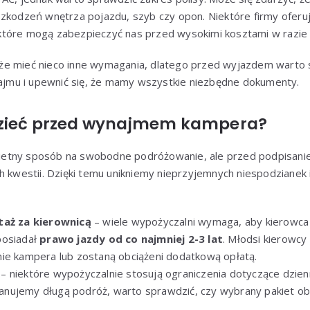
szkodzeń wnętrza pojazdu, szyb czy opon. Niektóre firmy ofer
tóre mogą zabezpieczyć nas przed wysokimi kosztami w razie st
e mieć nieco inne wymagania, dlatego przed wyjazdem warto 
mu i upewnić się, że mamy wszystkie niezbędne dokumenty.
dzieć przed wynajmem kampera?
etny sposób na swobodne podróżowanie, ale przed podpisan
h kwestii. Dzięki temu unikniemy nieprzyjemnych niespodzianek 
taż za kierownicą
– wiele wypożyczalni wymaga, aby kierowca
posiadał
prawo jazdy od co najmniej 2-3 lat
. Młodsi kierowc
ie kampera lub zostaną obciążeni dodatkową opłatą.
– niektóre wypożyczalnie stosują ograniczenia dotyczące dzie
 planujemy długą podróż, warto sprawdzić, czy wybrany pakiet o