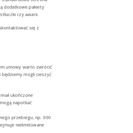
ują dodatkowe pakiety
łuczki czy awarii.
skontaktować się z
iem umowy warto zwrócić
i będziemy mogli cieszyć
 miał ukończone
y mogą napotkać
nnego przebiegu, np. 300
bejmuje nielimitowane