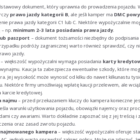
stawowy dokument, który uprawnia do prowadzenia pojazdu. W
rczy
prawo jazdy kategorii B
, ale jeśli kamper ma
DMC powyż
nie prawa jazdy kategorii C1 lub C. Niektóre wypożyczalnie 
 – np.
minimum 2-3 lata posiadania prawa jazdy
.
lub paszport
– dokument tożsamości niezbędny do podpisania 
przypadku podróży zagranicznej warto również sprawdzić, czy 
rawo jazdy.
– większość wypożyczalni wymaga posiadania
karty kredyto
s wynajmu. Kaucja ta zabezpiecza ewentualne szkody, które mo
a. Jej wysokość może wynosić od kilku do nawet kilkunastu tysię
u. Niektóre firmy umożliwiają wpłatę kaucji przelewem, ale wc
 karcie kredytowej.
 najmu
– przed przekazaniem kluczy do kampera konieczne je
eśla warunki użytkowania pojazdu, obowiązki najemcy oraz pro
ami czy awariami. Warto dokładnie zapoznać się z jej treścią i
czenia oraz zasad zwrotu pojazdu.
wynajmowanego kampera
– większość wypożyczalni oferuje s
 AC, jednak warto sprawdzić zakres polisy. Może się zdarzyć, 