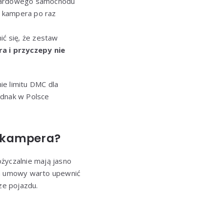
ndardowego samochodu
y kampera po raz
ić się, że zestaw
a i przyczepy nie
ie limitu DMC dla
ednak w Polsce
a kampera?
yczalnie mają jasno
em umowy warto upewnić
ze pojazdu.