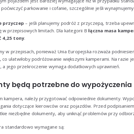
ym pojazdem jest bardziej wymagające niż w przypadku sta
oćwiczyć parkowanie i cofanie, szczególnie jeśli wynajmujem
e przyczep
– jeśli planujemy podróż z przyczepą, trzeba upewn
ę w przepisowych limitach. Dla kategorii B
łączna masa kamper
 4,25 tony
.
any w przepisach, ponieważ Unia Europejska rozważa podniesien
, co ułatwiłoby podróżowanie większymi kamperami. Na razie j
ny, a jego przekroczenie wymaga dodatkowych uprawnień.
nty będą potrzebne do wypożyczeni
em kampera, należy przygotować odpowiednie dokumenty. Wypoż
agania dotyczące kierowców oraz pojazdów. Przed podpisani
tkie niezbędne dokumenty, aby uniknąć problemów przy odbior
ra standardowo wymagane są: