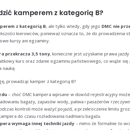
dzić kamperem z kategorią B?
perem z kategorią B
, ale tylko wtedy, gdy jego
DMC nie prze
ększości kierowców, ponieważ oznacza to, że do prowadzenia
owe kursy ani egzaminy.
a przekracza 3,5 tony
, konieczne jest uzyskanie prawa jazdy 
datkowy kurs oraz zdanie egzaminu państwowego, co wiąże się
 naukę.
gę, prowadząc kamper z kategorią B?
zdu
– choć DMC kampera wpisane w dowód rejestracyjny może 
aładowaniu bagaży, zapasów wody, paliwa i pasażerów rzeczyw
podczas kontroli może ważyć pojazd, a przekroczenie limitu gr
kampera do czasu rozładowania nadmiaru bagażu.
era wymaga innej techniki jazdy
– mimo że formalnie to wci