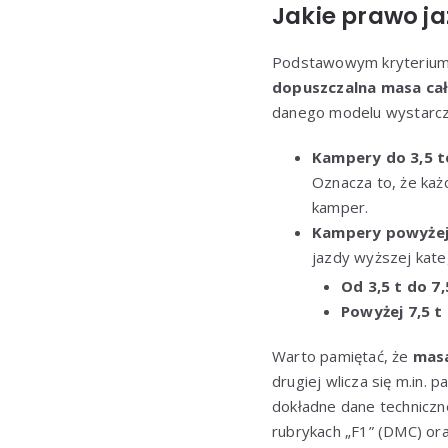
Jakie prawo j
Podstawowym kryterium o
dopuszczalna masa ca
danego modelu wystarczy
Kampery do 3,5 
Oznacza to, że każ
kamper.
Kampery powyżej
jazdy wyższej kateg
Od 3,5 t do 7,
Powyżej 7,5 t
Warto pamiętać, że
mas
drugiej wlicza się m.in
dokładne dane techniczn
rubrykach „F1” (DMC) ora