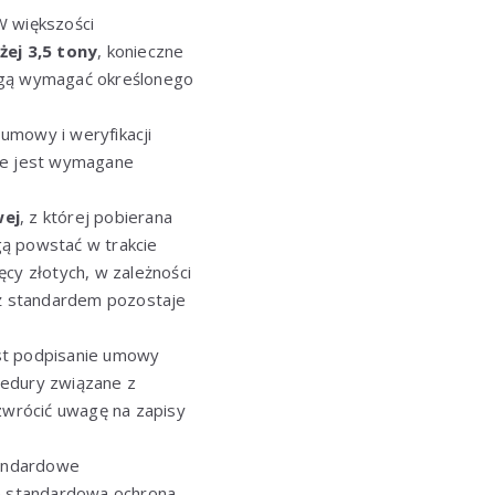
 większości
ej 3,5 tony
, konieczne
mogą wymagać określonego
umowy i weryfikacji
nie jest wymagane
wej
, z której pobierana
gą powstać w trakcie
cy złotych, w zależności
iąż standardem pozostaje
st podpisanie umowy
cedury związane z
 zwrócić uwagę na zapisy
tandardowe
że standardowa ochrona