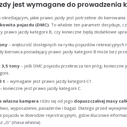
azdy jest wymagane do prowadzenia
kreślającym, jakie prawo jazdy jest potrzebne do kierowania
łkowita pojazdu (DMC)
. To właśnie ten parametr decyduje, c
 prawo jazdy kategorii B, czy konieczne będą dodatkowe upra
tony
– większość dostępnych na rynku pojazdów rekreacyjnych mie
dy kierowca posiadający prawo jazdy kategorii B może bez prz
 3,5 tony
– jeśli DMC pojazdu przekracza ten próg, konieczne 
orii.
5 t
– wymagane jest prawo jazdy kategorii C1.
– konieczne jest prawo jazdy kategorii C.
a własna kampera
różni się od jego
dopuszczalnej masy cał
. paliwo, wyposażenie, pasażerów i bagaż. Dlatego przed wynaj
e pojazdu w dowodzie rejestracyjnym, gdzie kluczowe informa
z „G” (masa własna).