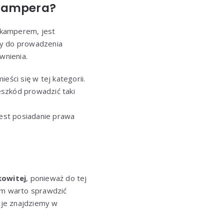
 kampera?
 kamperem, jest
zy do prowadzenia
wnienia.
ści się w tej kategorii.
eszkód prowadzić taki
jest posiadanie prawa
kowitej
, ponieważ do tej
mem warto sprawdzić
cje znajdziemy w