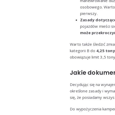
manewrowanie duż
osobowego. Warto p
pierwszy.
Zasady dotycząc
pojazdów mieści si
może przekroczyć
Warto także śledzić zmi
kategorii B do
4,25 tony
obowiązuje limit 3,5 to
Jakie dokume
Decydując się na wynaj
określone zasady i wym
się, że posiadamy wszys
Do wypożyczenia kampe