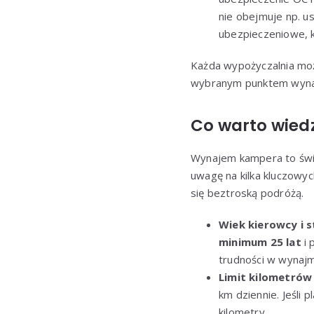
nie obejmuje np. u
ubezpieczeniowe, k
Każda wypożyczalnia moż
wybranym punktem wynaj
Co warto wie
Wynajem kampera to świ
uwagę na kilka kluczowyc
się beztroską podróżą.
Wiek kierowcy i s
minimum 25 lat
i 
trudności w wynajm
Limit kilometrów
km dziennie. Jeśli
kilometry.