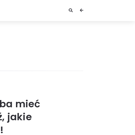
eba mieć
, jakie
!