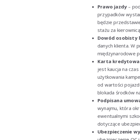
Prawo jazdy
– pod
przypadków wysta
będzie przedstawie
stażu za kierownicą
Dowód osobisty 
danych klienta. W 
międzynarodowe p
Karta kredytowa
jest kaucja na cza
użytkowania kamper
od wartości pojazd
blokada środków na
Podpisana umowa
wynajmu, która okr
ewentualnymi szkod
dotyczące ubezpie
Ubezpieczenie 
ubezpieczenie OC i