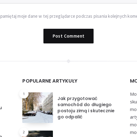
pamiętaj moje dane w tej przeglądarce podczas pisania kolejnych kom
POPULARNE ARTYKUŁY
MO
Mot
1
Jak przygotować
sku
samochód do długiego
u
mot
postoju zimą i skutecznie
go odpalić
art
mot
mot
2
m