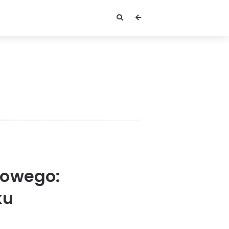
dowego:
ku