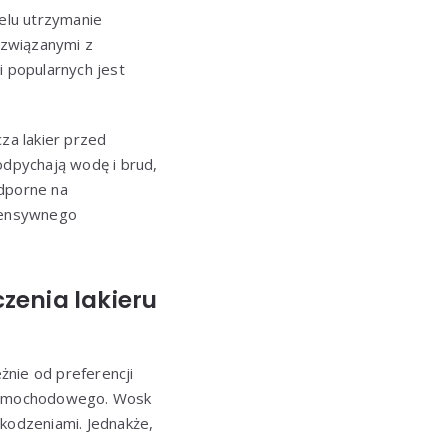
elu utrzymanie
 związanymi z
i popularnych jest
za lakier przed
dpychają wodę i brud,
odporne na
ntensywnego
zenia lakieru
nie od preferencji
u samochodowego. Wosk
zkodzeniami. Jednakże,