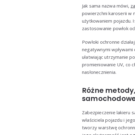
Jak sama nazwa mówi,
z
powierzchni karoserii w 
użytkowaniem pojazdu. Is
zastosowanie powłok oc
Powłoki ochronne działaj
negatywnymi wpływami cz
ułatwiając utrzymanie p
promieniowanie UV, co c
nasłonecznienia.
Różne metody,
samochodow
Zabezpieczenie lakieru
właściciela pojazdu i j
tworzy warstwę ochronną,