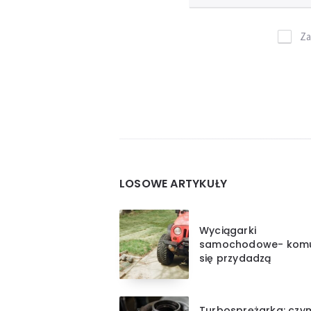
Za
Widgets
LOSOWE ARTYKUŁY
Wyciągarki
samochodowe- kom
się przydadzą
Turbosprężarka: czy