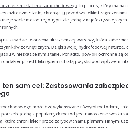
abezpieczenie lakieru samochodowego
to proces, który ma na c
nieskazitelnym stanie, chroniąc ją przed wszelkimi zagrożeniami
tnieje wiele metod tego typu, ale jedną z najefektywniejszych 
hronnych.
ą na zasadzie tworzenia ultra-cienkiej warstwy, która zabezpiec
ynników zewnętrznych. Dzięki swojej hydrofobowej naturze, o
ojazdu w nieskazitelnym stanie. Ponadto, powłoki ochronne są 
hroni lakier przed blaknięciem i utratą połysku pod wpływem i
 ten sam cel: Zastosowania zabezpiec
ego
 samochodowego może być wykonywane różnymi metodami, zależ
ego potrzeb. Jedną z popularnych metod jest nanoszenie wosk
 która chroni lakier przed zarysowaniami, plamami i innymi us