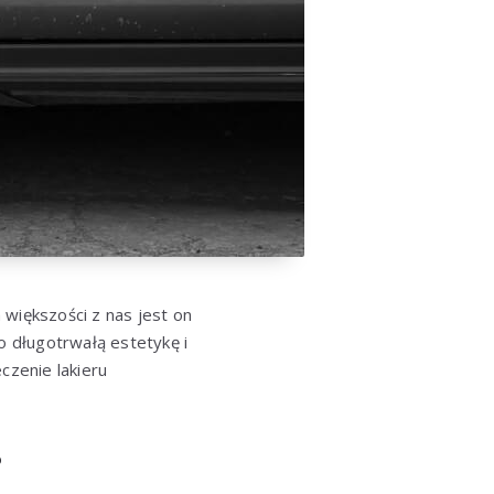
a większości z nas jest on
o długotrwałą estetykę i
zenie lakieru
?