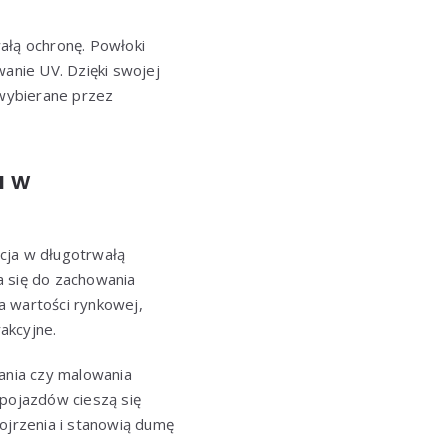
ałą ochronę. Powłoki
wanie UV. Dzięki swojej
j wybierane przez
a w
cja w długotrwałą
a się do zachowania
a wartości rynkowej,
akcyjne.
ania czy malowania
 pojazdów cieszą się
ojrzenia i stanowią dumę