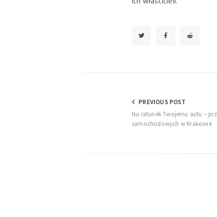
ich właścicieli.
Nawigacja
PREVIOUS POST
Na ratunek Twojemu autu – prz
wpisu
samochodowych w Krakowie