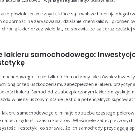
graniczona czasowo i wymaga regularnego odnawiania.
nie powłok ceramicznych, które są trwalsze i oferują długotrw
h odporności na zarysowania, działanie chemikaliów i promienio
, chronią lakier przez wiele lat, co sprawia, że są coraz częście
e lakieru samochodowego: Inwestycj
stetykę
samochodowego to nie tylko forma ochrony, ale również inwesty
ochroną przed uszkodzeniami, zabezpieczenie lakieru przyczyni
ębokości koloru. Samochód z zabezpieczonym lakierem zyskuje n
azdu w nienaruszonym stanie jest dla potencjalnych kupców atr
 lakieru samochodowego eliminuje potrzebę częstego polerow
ę na oszczędność czasu i kosztów. Właściciele zabezpieczonych
stości i estetyki, co sprawia, że ich samochody przyciągają sp