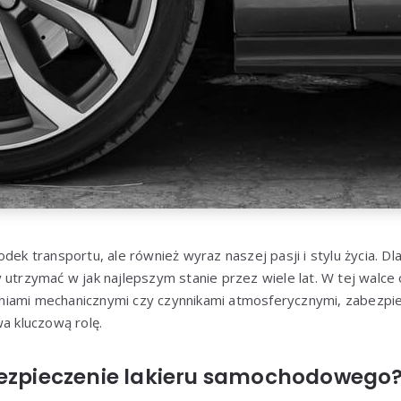
dek transportu, ale również wyraz naszej pasji i stylu życia. Dl
 utrzymać w jak najlepszym stanie przez wiele lat. W tej walce 
iami mechanicznymi czy czynnikami atmosferycznymi, zabezpiec
 kluczową rolę.
bezpieczenie lakieru samochodowego