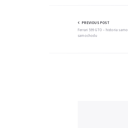
Nawigacja
PREVIOUS POST
Ferrari 599 GTO – historia sam
wpisu
samochodu