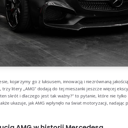
ie, kojarzymy go z luksusem, innowacją i niezrównaną jakością.
 trzy litery „AMG” dodają do tej mieszanki jeszcze więcej eksc
en skrót i dlaczego jest tak ważny?” to pytanie, które nie tylko
e także ukazuje, jak AMG wpłynęło na świat motoryzacji, nadaj
lucja AMG w historii Mercedesa