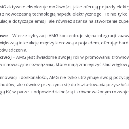
G aktywnie eksploruje możliwości, jakie oferują pojazdy elekt
i z nowoczesną technologią napędu elektrycznego. To nie tylk
gulacje dotyczące emisji, ale również szansa na stworzenie zup
.
rowe
– W erze cyfryzacji AMG koncentruje się na integracji zaa
iększają interakcję między kierowcą a pojazdem, oferując bardzi
oświadczenia.
ozwój
– AMG jest świadome swojej roli w promowaniu zrówno
w innowacyjne rozwiązania, które mają zmniejszyć ślad węglow
innowacji i doskonałości, AMG nie tylko utrzymuje swoją pozycję
dów, ale również przyczynia się do kształtowania przyszłości
ogą iść w parze z odpowiedzialnością i zrównoważonym rozwoj