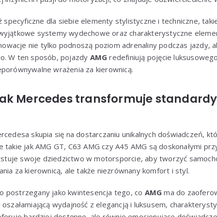
ecyficzne dla siebie elementy stylistyczne i techniczne, takie 
 wyjątkowe systemy wydechowe oraz charakterystyczne eleme
innowacje nie tylko podnoszą poziom adrenaliny podczas jazdy, a
wo. W ten sposób, pojazdy
AMG
redefiniują pojęcie luksusowe
eporównywalne wrażenia za kierownicą.
ak Mercedes transformuje standardy 
rcedesa skupia się na dostarczaniu unikalnych doświadczeń, któr
e takie jak AMG GT, C63 AMG czy A45 AMG są doskonałymi przy
tuje swoje dziedzictwo w motorsporcie, aby tworzyć samochod
nia za kierownicą, ale także niezrównany komfort i styl.
o postrzegany jako kwintesencja tego, co
AMG
ma do zaoferow
e oszałamiającą wydajność z elegancją i luksusem, charakteryst
, oferuje bardziej dostępne, ale równie emocjonujące doświadcz