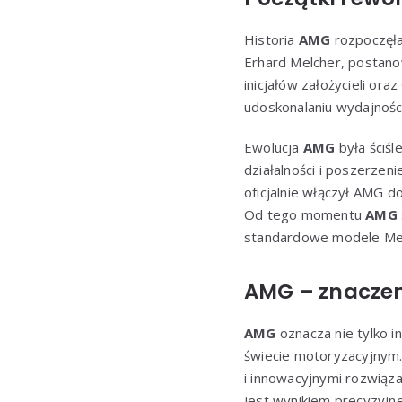
Historia
AMG
rozpoczęła
Erhard Melcher, postanow
inicjałów założycieli or
udoskonalaniu wydajnośc
Ewolucja
AMG
była ściśl
działalności i poszerze
oficjalnie włączył AMG 
Od tego momentu
AMG
standardowe modele Mer
AMG – znaczen
AMG
oznacza nie tylko i
świecie motoryzacyjnym.
i innowacyjnymi rozwiąza
jest wynikiem precyzyjnej