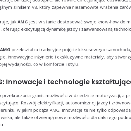
żnym silnikiem V8, który zapewnia niesamowite wrażenia zarów
uje, jak
AMG
jest w stanie dostosować swoje know-how do mni
w, oferując ekscytującą dynamikę jazdy i zaawansowaną techn
AMG
przekształca tradycyjne pojęcie luksusowego samochodu,
e, innowacyjne inżynierie i ekskluzywne materiały, aby stworzy
ej wydajności, co w komforcie i stylu.
: Innowacje i technologie kształtując
 przekraczania granic możliwości w dziedzinie motoryzacji, a pr
scytująco. Rozwój elektryfikacji, autonomicznej jazdy i zrówn
kierunku, w jakim podąża AMG. Innowacje te nie tylko odpowiad
wiska, ale także otwierają nowe możliwości dla dalszego podn
u.