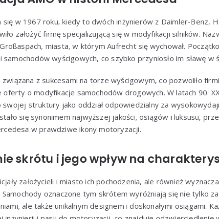
 się w 1967 roku, kiedy to dwóch inżynierów z Daimler-Benz, H
iło założyć firmę specjalizującą się w modyfikacji silników. N
az Großaspach, miasta, w którym Aufrecht się wychował. Początko
i samochodów wyścigowych, co szybko przyniosło im sławę w ś
e związana z sukcesami na torze wyścigowym, co pozwoliło firmi
nie oferty o modyfikacje samochodów drogowych. W latach 90. 
do swojej struktury jako oddział odpowiedzialny za wysokowydaj
stało się synonimem najwyższej jakości, osiągów i luksusu, prze
cedesa w prawdziwe ikony motoryzacji.
ie skrótu i jego wpływ na charaktery
nicjały założycieli i miasto ich pochodzenia, ale również wyznac
 Samochody oznaczone tym skrótem wyróżniają się nie tylko 
niami, ale także unikalnym designem i doskonałymi osiągami. Każ
 inżynierii i pasji do motoryzacji, co znajduje odzwierciedlenie