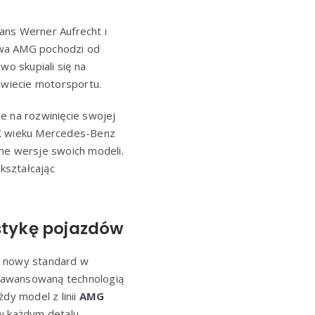
ans Werner Aufrecht i
azwa AMG pochodzi od
wo skupiali się na
wiecie motorsportu.
e na rozwinięcie swojej
XX wieku Mercedes-Benz
ne wersje swoich modeli.
kształcając
stykę pojazdów
za nowy standard w
zaawansowaną technologią
dy model z linii
AMG
 w każdym detalu.