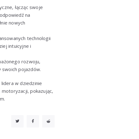
ryczne, łącząc swoje
o odpowiedź na
ełnie nowych
wansowanych technologii
ej intuicyjne i
ważonego rozwoju,
y swoich pojazdów.
 lidera w dziedzinie
 motoryzacji, pokazując,
em.