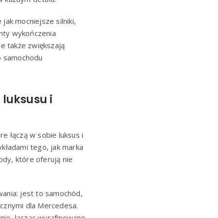
jak mocniejsze silniki,
nty wykończenia
le także zwiększają
go samochodu
luksusu i
e łączą w sobie luksus i
kładami tego, jak marka
y, które oferują nie
ania: jest to samochód,
ycznymi dla Mercedesa.
enie, łącząc wyrafinowane