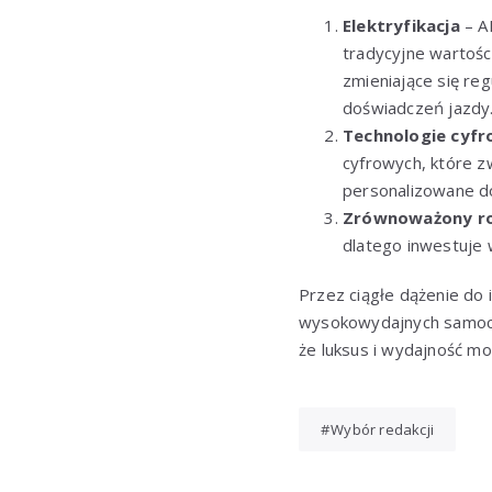
Elektryfikacja
– AM
tradycyjne wartośc
zmieniające się re
doświadczeń jazdy
Technologie cyf
cyfrowych, które zw
personalizowane d
Zrównoważony r
dlatego inwestuje 
Przez ciągłe dążenie do 
wysokowydajnych samocho
że luksus i wydajność m
Wybór redakcji