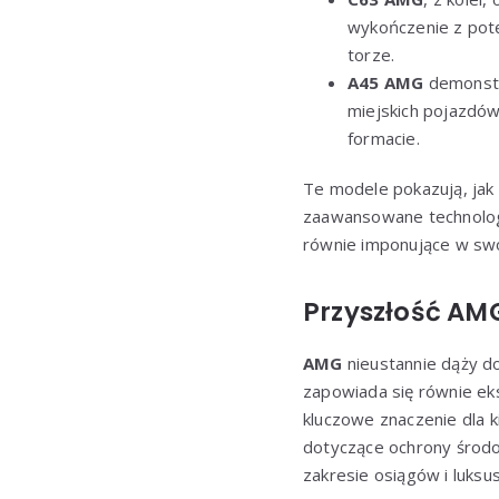
wykończenie z potę
torze.
A45 AMG
demonstr
miejskich pojazdó
formacie.
Te modele pokazują, jak
zaawansowane technologi
równie imponujące w swoj
Przyszłość AMG
AMG
nieustannie dąży do
zapowiada się równie ek
kluczowe znaczenie dla 
dotyczące ochrony środo
zakresie osiągów i luksus