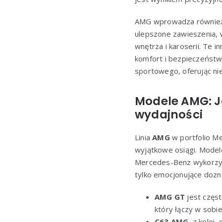
AMG wprowadza również sp
ulepszone zawieszenia,
wnętrza i karoserii. Te 
komfort i bezpieczeńst
sportowego, oferując ni
Modele AMG: J
wydajności
Linia
AMG
w portfolio Me
wyjątkowe osiągi. Model
Mercedes-Benz wykorzys
tylko emocjonujące dozna
AMG GT
jest częst
który łączy w sobi
C63 AMG
, z kolei