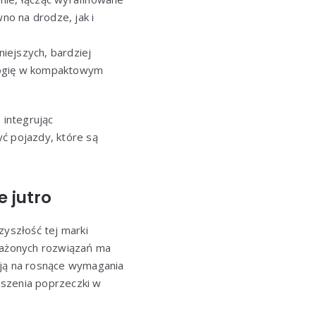
no na drodze, jak i
ejszych, bardziej
ologię w kompaktowym
 integrując
ć pojazdy, które są
e jutro
zyszłość tej marki
oważonych rozwiązań ma
ają na rosnące wymagania
oszenia poprzeczki w