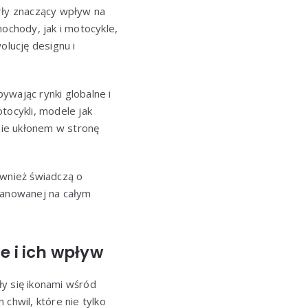
rły znaczący wpływ na
ochody, jak i motocykle,
olucję designu i
bywając rynki globalne i
ocykli, modele jak
śnie ukłonem w stronę
ównież świadczą o
szanowanej na całym
 i ich wpływ
y się ikonami wśród
chwil, które nie tylko