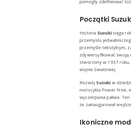
pomogły zdefiniować toż
Początki Suzuk
Historia
Suzuki
sięga rok
przemysłu jedwabniczego.
przemyśle tekstylnym, za
zdywersyfikować swoją d
stworzony w 1937 roku, 
wojnie światowej.
Rozwój
Suzuki
w dziedzi
motocykla Power Free, 
wyczerpania paliwa. Ten 
że zainaugurował wejście
Ikoniczne mode