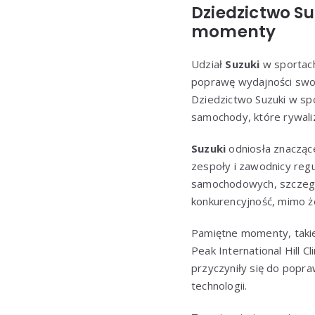
Dziedzictwo S
momenty
Udział
Suzuki
w sportach
poprawę wydajności swoi
Dziedzictwo Suzuki w sp
samochody, które rywaliz
Suzuki
odniosła znacząc
zespoły i zawodnicy regu
samochodowych, szczegó
konkurencyjność, mimo że
Pamiętne momenty, taki
Peak International Hill C
przyczyniły się do popr
technologii.