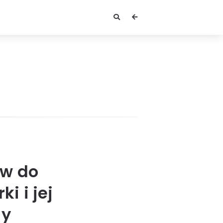
ów do
i i jej
dy