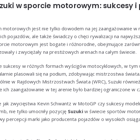
uzuki w sporcie motorowym: sukcesy i
 motorowych jest nie tylko dowodem na jej zaangażowanie w ro
ch pojazdów, ale także świadczy o chęci rywalizacji na najwyż
orcie motorowym jest bogate i różnorodne, obejmujące zarówno
owały i zwyciężały na prestiżowych arenach na całym świecie.
e sukcesy w różnych formach wyścigów motocyklowych, w tym 
larnie plasowali się na podium, zdobywając mistrzostwa świata
lnie w Rajdowych Mistrzostwach Świata (WRC), Suzuki również
 ich zaangażowanie w tej arenie było bardziej ograniczone w c
e jak zwycięstwa Kevin Schwantz w MotoGP czy sukcesy modelu
limb, nie tylko umocniły pozycję
Suzuki
w świecie sportów motor
awy percepcji marki jako producenta pojazdów o wysokich osią