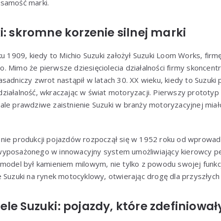
samość marki.
i: skromne korzenie silnej marki
u 1909, kiedy to Michio Suzuki założył Suzuki Loom Works, firm
 Mimo że pierwsze dziesięciolecia działalności firmy skoncent
sadniczy zwrot nastąpił w latach 30. XX wieku, kiedy to Suzuki
ziałalność, wkraczając w świat motoryzacji. Pierwszy prototy
ale prawdziwe zaistnienie Suzuki w branży motoryzacyjnej miało
nie produkcji pojazdów rozpoczął się w 1952 roku od wprowad
wyposażonego w innowacyjny system umożliwiający kierowcy p
model był kamieniem milowym, nie tylko z powodu swojej funkcjo
 Suzuki na rynek motocyklowy, otwierając drogę dla przyszłych 
le Suzuki: pojazdy, które zdefiniowa