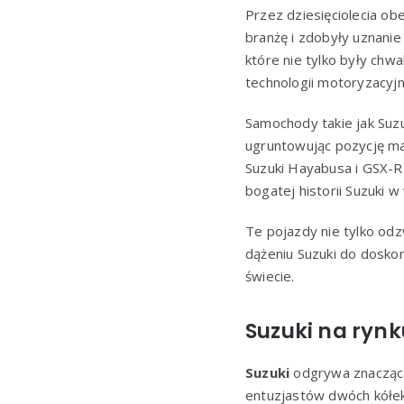
Przez dziesięciolecia ob
branżę i zdobyły uznanie
które nie tylko były chw
technologii motoryzacyjn
Samochody takie jak Suzuk
ugruntowując pozycję ma
Suzuki Hayabusa i GSX-R 
bogatej historii Suzuki 
Te pojazdy nie tylko odz
dążeniu Suzuki do doskona
świecie.
Suzuki na ryn
Suzuki
odgrywa znaczącą 
entuzjastów dwóch kółek.