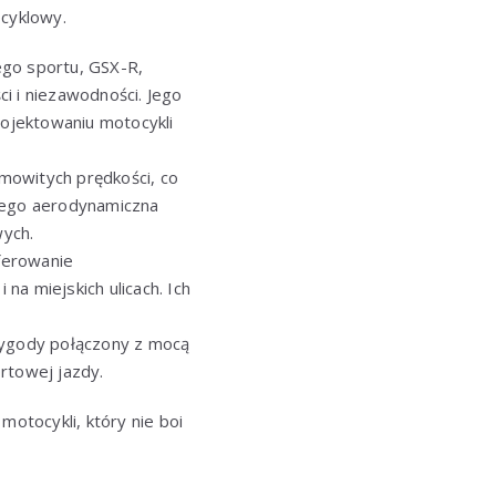
ocyklowy.
ego sportu, GSX-R,
i i niezawodności. Jego
ojektowaniu motocykli
amowitych prędkości, co
 Jego aerodynamiczna
wych.
ferowanie
a miejskich ulicach. Ich
 wygody połączony z mocą
rtowej jazdy.
motocykli, który nie boi