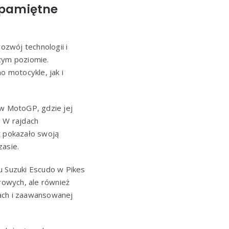
 pamiętne
zwój technologii i
szym poziomie.
 motocykle, jak i
w MotoGP, gdzie jej
. W rajdach
 pokazało swoją
zasie.
 Suzuki Escudo w Pikes
owych, ale również
gach i zaawansowanej