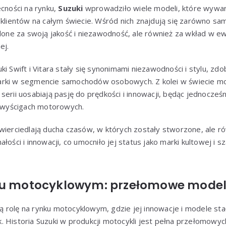
ecności na rynku,
Suzuki
wprowadziło wiele modeli, które wywa
 klientów na całym świecie. Wśród nich znajdują się zarówno sam
alone za swoją jakość i niezawodność, ale również za wkład w ew
ej.
i Swift i Vitara stały się synonimami niezawodności i stylu, zdo
rki w segmencie samochodów osobowych. Z kolei w świecie mot
serii uosabiają pasję do prędkości i innowacji, będąc jednocze
w wyścigach motorowych.
wierciedlają ducha czasów, w których zostały stworzone, ale r
łości i innowacji, co umocniło jej status jako marki kultowej i 
ku motocyklowym: przełomowe modele
rolę na rynku motocyklowym, gdzie jej innowacje i modele stał
 Historia Suzuki w produkcji motocykli jest pełna przełomowych 