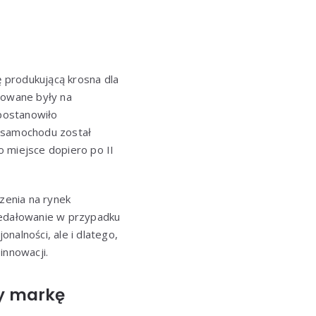
ę produkującą krosna dla
rowane były na
 postanowiło
p samochodu został
 miejsce dopiero po II
zenia na rynek
edałowanie w przypadku
nalności, ale i dlatego,
innowacji.
ły markę