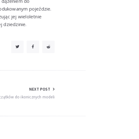
 z dążeniem do
produkowanym pojeździe.
jąc jej wieloletnie
 dziedzinie.
NEXT POST
początków do ikonicznych modeli