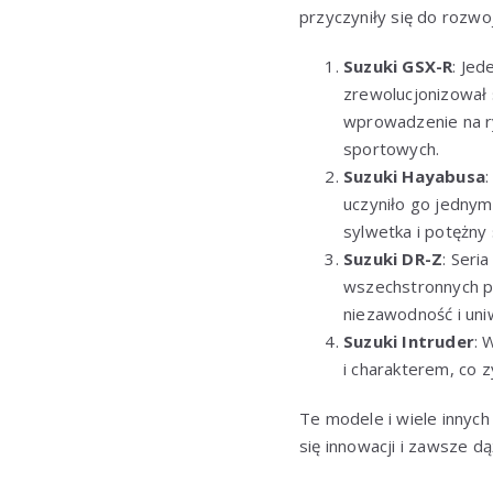
przyczyniły się do rozwo
Suzuki GSX-R
: Jed
zrewolucjonizował 
wprowadzenie na r
sportowych.
Suzuki Hayabusa
uczyniło go jednym
sylwetka i potężny 
Suzuki DR-Z
: Seri
wszechstronnych po
niezawodność i uni
Suzuki Intruder
: 
i charakterem, co 
Te modele i wiele innych
się innowacji i zawsze d