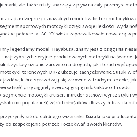
ju marki, ale także miały znaczący wpływ na cały przemysł mot
en z najbardziej rozpoznawalnych modeli w historii motocyklow
segment sportowych motocykli dzięki swojej lekkości, wydajnośc
ynek w połowie lat 80. XX wieku zapoczątkowało nową erę w pr
: Inny legendarny model, Hayabusa, znany jest z osiągania nies
 z najszybszych seryjnie produkowanych motocykli na świecie.
silnik zyskały uznanie zarówno na drogach, jak i torach wyścigo
a motocykli terenowych DR-Z ukazuje zaangażowanie Suzuki w o
jazdów, które sprawdzają się zarówno w trudnym terenie, jak i n
wersalność przyciągnęły szeroką grupę miłośników off-roadu.
W segmencie motocykli cruiser, Intruder stanowi wyraz stylu i
zyskało mu popularność wśród miłośników dłuższych tras i komfo
 przyczyniły się do solidnego wizerunku
Suzuki
jako producenta 
ąży do zaspokojenia potrzeb i oczekiwań swoich klientów.