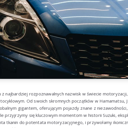
m z najbardziej rozpoznawalnych nazwisk w świecie motoryzacj
tocyklowym. Od swoich skromnych początków w Hamamatsu, Ja
lobalnym gigantem, oferującym pojazdy znane z niezawodności, 
le przyjrzymy się kluczowym momentom w historii Suzuki, ekspl
nta tkanin do potentata motoryzacyjnego, i przywołamy ikonicz