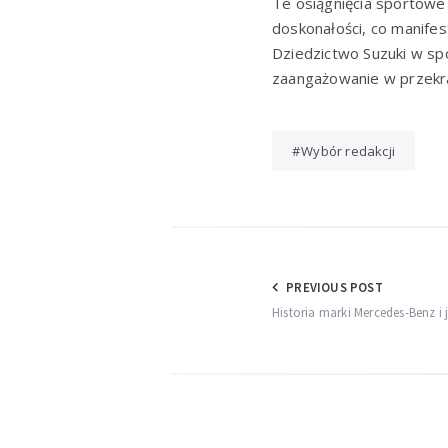
Te osiągnięcia sportowe 
doskonałości, co manifes
Dziedzictwo Suzuki w spo
zaangażowanie w przekrac
Wybór redakcji
Nawigacja
PREVIOUS POST
Historia marki Mercedes-Benz i 
wpisu