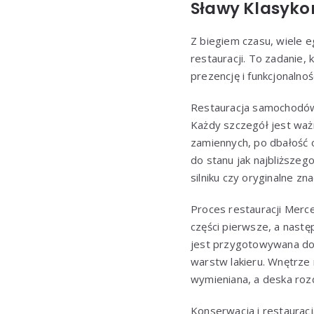
Sławy Klasyk
Z biegiem czasu, wiele
restauracji. To zadanie,
prezencję i funkcjonaln
Restauracja samochodów k
Każdy szczegół jest ważn
zamiennych, po dbałość 
do stanu jak najbliższe
silniku czy oryginalne zna
Proces restauracji Merc
części pierwsze, a nastę
jest przygotowywana do m
warstw lakieru. Wnętrze
wymieniana, a deska rozd
Konserwacja i restaurac