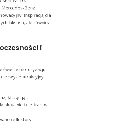
 serii W110.
wie Mercedes-Benz
nnowacyjny. Inspiracją dla
ych luksusu, ale również
oczesności i
 świecie motoryzacji.
niezwykle atrakcyjny
z, łącząc ją z
aktualnie i nie traci na
wane reflektory