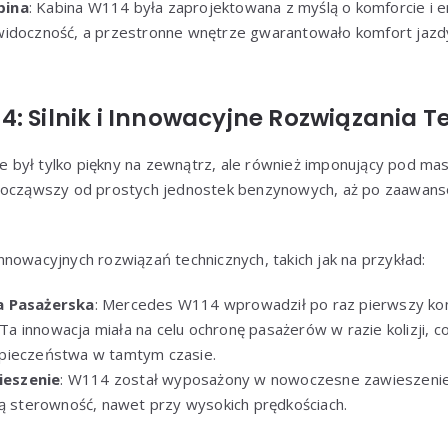
bina
: Kabina W114 była zaprojektowana z myślą o komforcie i 
widoczność, a przestronne wnętrze gwarantowało komfort jazdy
: Silnik i Innowacyjne Rozwiązania T
był tylko piękny na zewnątrz, ale również imponujący pod ma
 począwszy od prostych jednostek benzynowych, aż po zaawans
nowacyjnych rozwiązań technicznych, takich jak na przykład:
a Pasażerska
: Mercedes W114 wprowadził po raz pierwszy ko
. Ta innowacja miała na celu ochronę pasażerów w razie kolizji, 
pieczeństwa w tamtym czasie.
eszenie
: W114 został wyposażony w nowoczesne zawieszenie
rą sterowność, nawet przy wysokich prędkościach.