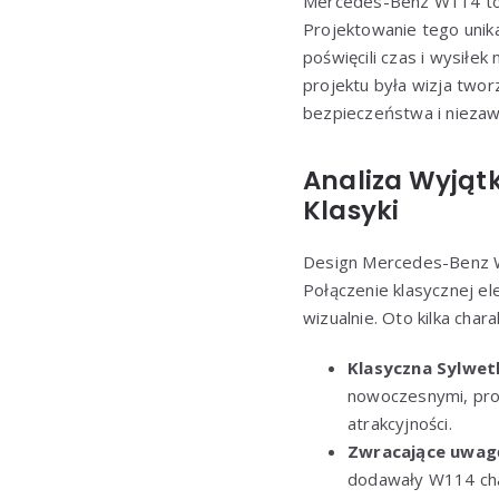
Mercedes-Benz W114 to m
Projektowanie tego unik
poświęcili czas i wysiłek
projektu była wizja two
bezpieczeństwa i niezaw
Analiza Wyjąt
Klasyki
Design Mercedes-Benz W1
Połączenie klasycznej e
wizualnie. Oto kilka char
Klasyczna Sylwet
nowoczesnymi, prost
atrakcyjności.
Zwracające uwag
dodawały W114 char