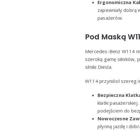
Ergonomiczna Ka
zapewniały dobrą 
pasażerów.
Pod Maską W114
Mercedes-Benz W114 nie 
szeroką gamę silników,
silniki Diesla.
W114 przyniósł szereg in
Bezpieczna Klatk
klatki pasażerskiej
podejściem do bez
Nowoczesne Zawi
płynną jazdę i dob