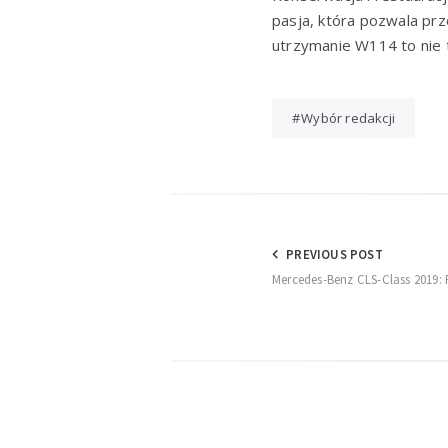
pasja, która pozwala prz
utrzymanie W114 to nie t
Wybór redakcji
Nawigacja
PREVIOUS POST
Mercedes-Benz CLS-Class 2019: 
wpisu