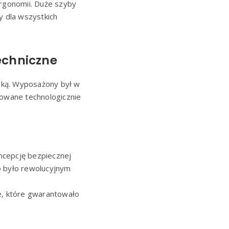
ergonomii. Duże szyby
 dla wszystkich
echniczne
ską. Wyposażony był w
owane technologicznie
ncepcję bezpiecznej
co było rewolucyjnym
, które gwarantowało