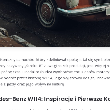
niczny samochód, który zdefiniował epokę i stał się symbolem 
edy nazywany „Stroke-8” z uwagi na rok produkcji, jest więcej 
a próbę czasu i nadal rozbudza wyobraźnię entuzjastów motoryz
ę w podróż przez historię W114, jego wyjątkowy design, innowa
e z jazdy oraz jego wpływ na kulturę.
s-Benz W114: Inspiracje i Pierwsze 