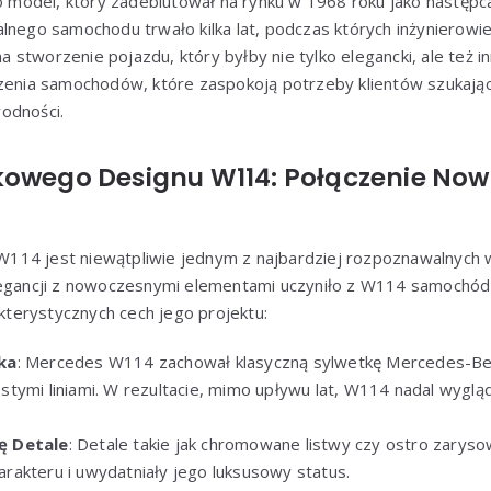
odel, który zadebiutował na rynku w 1968 roku jako następca
alnego samochodu trwało kilka lat, podczas których inżyniero
 na stworzenie pojazdu, który byłby nie tylko elegancki, ale też i
rzenia samochodów, które zaspokoją potrzeby klientów szukając
odności.
kowego Designu W114: Połączenie Now
14 jest niewątpliwie jednym z najbardziej rozpoznawalnych w
legancji z nowoczesnymi elementami uczyniło z W114 samochód 
akterystycznych cech jego projektu:
ka
: Mercedes W114 zachował klasyczną sylwetkę Mercedes-Ben
ymi liniami. W rezultacie, mimo upływu lat, W114 nadal wygląda 
ę Detale
: Detale takie jak chromowane listwy czy ostro zaryso
akteru i uwydatniały jego luksusowy status.