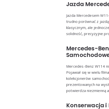
Jazda Mercede
Jazda Mercedesem W114 t
trudno porównać z jazd
klasycznym, ale jednoc
solidność, precyzyjne pr
Mercedes-Benz
Samochodow
Mercedes-Benz W114 nie 
Pojawiał się w wielu film
kolekcjonerów samochodó
prezentowanych na wysta
potwierdza niezmienną a
Konserwacja i