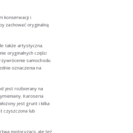
 konserwacji i
aby zachować oryginalną
le także artystyczna.
ie oryginalnych części
 przywrócenie samochodu
ednie oznaczenia na
d jest rozbierany na
wymieniany. Karoseria
ożony jest grunt i kilka
st czyszczona lub
twa motoryzacji, ale też