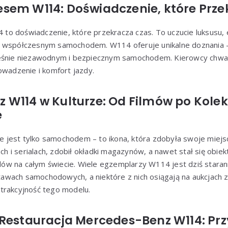
sem W114: Doświadczenie, które Prze
o doświadczenie, które przekracza czas. To uczucie luksusu, e
ą współczesnym samochodem. W114 oferuje unikalne doznania –
ześnie niezawodnym i bezpiecznym samochodem. Kierowcy chwa
owadzenie i komfort jazdy.
 W114 w Kulturze: Od Filmów po Kolek
e
jest tylko samochodem – to ikona, która zdobyła swoje miejsc
ach i serialach, zdobił okładki magazynów, a nawet stał się obie
w na całym świecie. Wiele egzemplarzy W114 jest dziś stara
wach samochodowych, a niektóre z nich osiągają na aukcjach 
trakcyjność tego modelu.
 Restauracja Mercedes-Benz W114: Pr