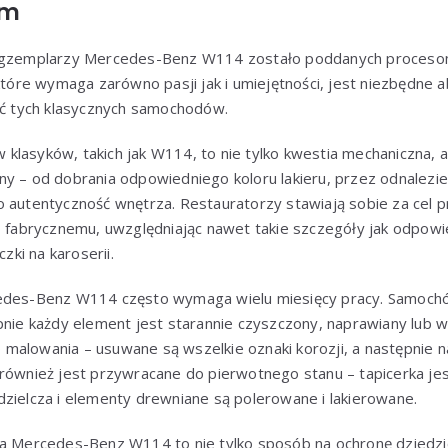
om
 egzemplarzy Mercedes-Benz W114 zostało poddanych procesom
 które wymaga zarówno pasji jak i umiejętności, jest niezbędne 
ość tych klasycznych samochodów.
lasyków, takich jak W114, to nie tylko kwestia mechaniczna, a
y – od dobrania odpowiedniego koloru lakieru, przez odnalezien
o autentyczność wnętrza. Restauratorzy stawiają sobie za cel
go fabrycznemu, uwzględniając nawet takie szczegóły jak odpowi
czki na karoserii.
edes-Benz W114 często wymaga wielu miesięcy pracy. Samochó
pnie każdy element jest starannie czyszczony, naprawiany lub 
alowania – usuwane są wszelkie oznaki korozji, a następnie nał
 również jest przywracane do pierwotnego stanu – tapicerka je
zielcza i elementy drewniane są polerowane i lakierowane.
ja Mercedes-Benz W114 to nie tylko sposób na ochronę dziedzic