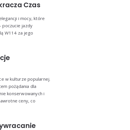
kracza Czas
legancji i mocy, które
 poczucie jazdy
lą W114 za jego
cje
e w kulturze popularnej.
ktem pożądania dla
nnie konserwowanych i
zawrotne ceny, co
zywracanie