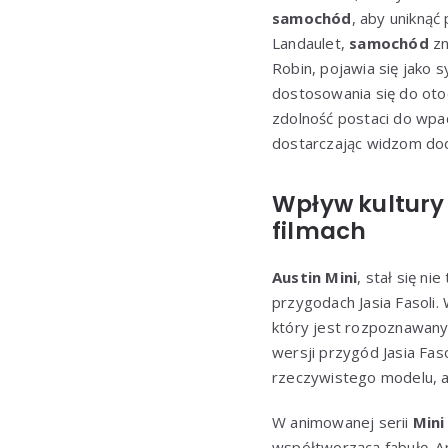
samochód
, aby unikną
Landaulet,
samochód
zn
Robin, pojawia się jako 
dostosowania się do oto
zdolność postaci do wpa
dostarczając widzom do
Wpływ kultury 
filmach
Austin Mini
, stał się ni
przygodach Jasia Fasoli.
który jest rozpoznawany
wersji przygód Jasia Faso
rzeczywistego modelu, al
W animowanej serii
Mini
współtworzącą fabułę. A