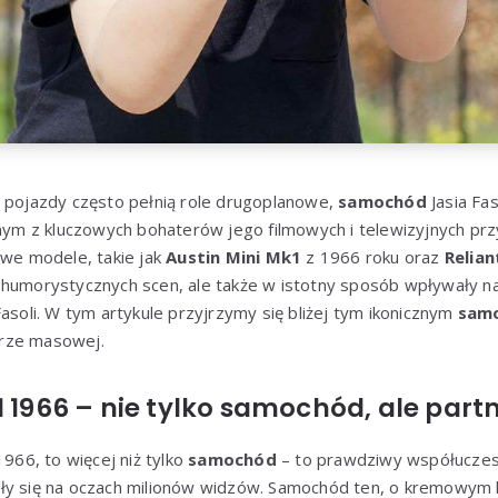
e pojazdy często pełnią role drugoplanowe,
samochód
Jasia Fas
dnym z kluczowych bohaterów jego filmowych i telewizyjnych pr
owe modele, takie jak
Austin Mini Mk1
z 1966 roku oraz
Relian
 humorystycznych scen, ale także w istotny sposób wpływały na
Fasoli. W tym artykule przyjrzymy się bliżej tym ikonicznym
sam
turze masowej.
1 1966 – nie tylko samochód, ale par
1966, to więcej niż tylko
samochód
– to prawdziwy współuczes
ły się na oczach milionów widzów. Samochód ten, o kremowym 