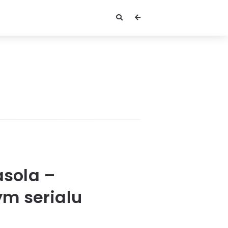
asola –
m serialu