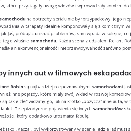
gów, które przyciągały uwagę widzów i wprowadzały komizm do 
samochodu
na potrzeby serialu nie był przypadkowy. Jego nie
 wpadania w tarapaty idealnie komponowały się z komicznym wiz
 jak Jaś, próbując uniknąć problemów, sam wpada w kolejne, co
ą tego właśnie
samochodu
. Każda scena z udziałem Reliant R
ślała niekonwencjonalność i nieprzewidywalność zarówno postac
py innych aut w filmowych eskapadac
liant Robin
są najbardziej rozpoznawalnymi
samochodami
Jas
ównież inne pojazdy, które miały swój wkład w rozwój komediowy
e są takie złe” widzimy go, jak na krótko „pożycza” inne auta, w
ulet. Te epizodyczne pojawienia się innych
samochodów
słu
ieżości, który dodatkowo urozmaica fabułę.
eż jako „Kacza”, był wykorzystywany w scenie, gdzie Jaś musi 