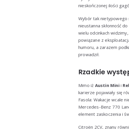
nieskończonej ilości ga
Wybór tak nietypowego
nieustanna skłonność do
wielu odcinkach widzimy,
powiązane z eksploatacj
humoru, a zarazem podkre
prowadził.
Rzadkie wystę
Mimo iż
Austin Mini
i
Re
karierze pojawiały się r
Fasola: Wakacje wcale ni
Mercedes-Benz 770 Landa
element zaskoczenia i św
Citroën 2CV, znany równi