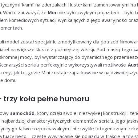
tycznymi 'kłami’ na zderzakach i lusterkami zamontowanymi na 
u. Warto zauważyć, że
Mini
nie było zwykłym pojazdem – było 
dłem komediowych sytuacji wynikających z jego awaryjności ora
momentach.
li model został specjalnie zmodyfikowany dla potrzeb filmowan
iateł na większe klosze z późniejszej wersji. Pod maską tego
s
skromnej mocy, był wystarczający do dynamicznego przemieszcza
Scenarzyści serialu perfekcyjnie wykorzystywali możliwości
Aust
eny, jak te, gdzie Mini zostaje zaparkowane w najdziwniejszy
ze domu.
– trzy koła pełne humoru
ołowy
samochód
, który dzięki swojej niezwykłej konstrukcji i t
 z najbardziej charakterystycznych elementów serialu. Jego jask
zyniły go łatwo rozpoznawalnym i niezwykle fotogenicznym re
tuacyjnego – częste wywracanie się pojazdu w trakcie jazdy s