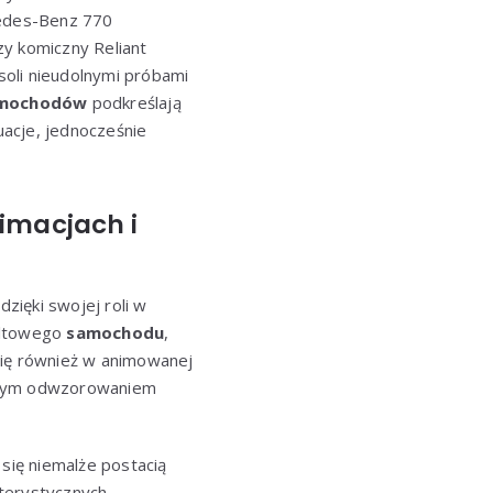
cedes-Benz 770
zy komiczny Reliant
asoli nieudolnymi próbami
mochodów
podkreślają
acje, jednocześnie
nimacjach i
dzięki swojej roli w
kultowego
samochodu
,
się również w animowanej
ernym odwzorowaniem
 się niemalże postacią
kterystycznych