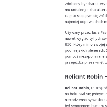
zdobiony był charakterys
mu unikalnego charakter
często stającym się źró
najmniej odpowiednich 
Używany przez Jasia Faso
nawet wygląd tylnych św
850, który mimo swojej 
podmiejskich plenerach. 
pomocą niezapomniane sc
przejeżdża przez wnętr
Reliant Robin 
Reliant Robin
, to trójk
na boki, stał się jednym
niecodzienna sylwetka c
był synonimem humoru sy