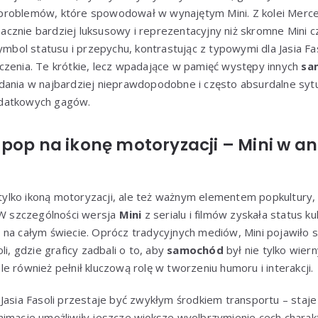
ć problemów, które spowodował w wynajętym Mini. Z kolei Mer
acznie bardziej luksusowy i reprezentacyjny niż skromne Mini c
symbol statusu i przepychu, kontrastując z typowymi dla Jasia F
czenia. Te krótkie, lecz wpadające w pamięć występy innych
sa
dania w najbardziej nieprawdopodobne i często absurdalne sytu
datkowych gagów.
pop na ikonę motoryzacji – Mini w a
e tylko ikoną motoryzacji, ale też ważnym elementem popkultury, 
 W szczególności wersja
Mini
z serialu i filmów zyskała status 
 na całym świecie. Oprócz tradycyjnych mediów, Mini pojawiło 
li, gdzie graficy zadbali o to, aby
samochód
był nie tylko wi
e również pełnił kluczową rolę w tworzeniu humoru i interakcji.
Jasia Fasoli przestaje być zwykłym środkiem transportu – staje
nimacje umożliwiły jeszcze większe wyolbrzymienie cech chara