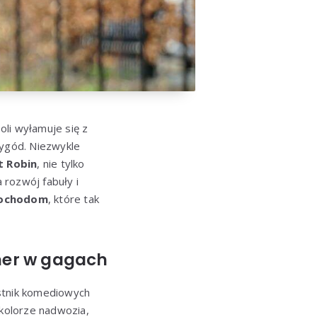
oli wyłamuje się z
zygód. Niezwykle
t Robin
, nie tylko
 rozwój fabuły i
ochodom
, które tak
tner w gagach
tnik komediowych
kolorze nadwozia,