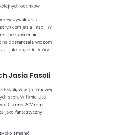
kolejnych odcinków.
przewidywalność i
erunkiem Jasia Fasoli. W
 jest bezpośrednio
obina dostarczała widzom
i, jak i pojazdu, który
h Jasia Fasoli
ia Fasoli, w jego filmowej
ch scen. W filmie „Jaś
 tym Citroën 2CV oraz
żą jako fantastyczny
szybko zmienić