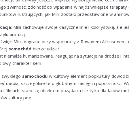
 jego zwinność, zdolność do wpadania w najdziwniejsze tarapaty c
 punktów ilustrujących, jak Mini zostało przedstawione w animowa
kacja
: Mini zachowuje swoje klasyczne linie i kolorystykę, ale 
tylu animacji.
 dźwięki Mini, nagrane przy współpracy z Rowanem Atkinsonem, 
tórej
samochód
bierze udział.
est niemalże humanizowane, reagując na sytuacje na drodze i int
iowy charakter serii.
ia zwykłego
samochodu
w kultowy element popkultury dowodzi,
ć media, szczególnie te o globalnym zasięgu i popularności. Wa
alu i filmach, stało się obiektem pożądania nie tylko dla fanów mot
tów kultury pop.