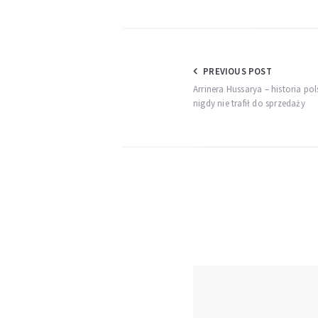
Nawigacja
PREVIOUS POST
Arrinera Hussarya – historia p
wpisu
nigdy nie trafił do sprzedaży