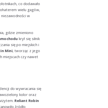
błotnikach, co dodawało
bohaterem wielu gagów,
z niezawodności w
ia, gdzie zmieniono
amochodu
krył się silnik
nia się po miejskich i
in Mini
, tworząc z jego
ch miejscach czy nawet
endencji do wywracania się
rawozielony kolor oraz
kwizytem.
Reliant Robin
tanowiło źródło