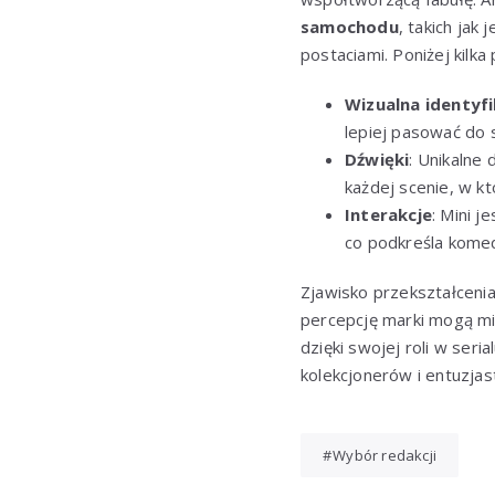
samochodu
, takich jak
postaciami. Poniżej kilka
Wizualna identyfi
lepiej pasować do s
Dźwięki
: Unikalne
każdej scenie, w k
Interakcje
: Mini j
co podkreśla komed
Zjawisko przekształcen
percepcję marki mogą mie
dzięki swojej roli w seri
kolekcjonerów i entuzjas
Wybór redakcji