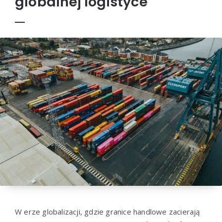
globalnej logistyce
W erze globalizacji, gdzie granice handlowe zacierają