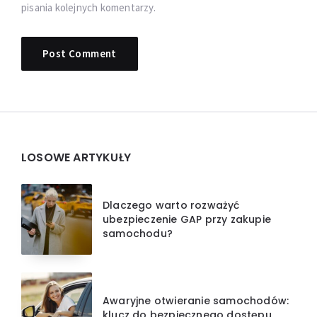
pisania kolejnych komentarzy.
Widgets
LOSOWE ARTYKUŁY
Dlaczego warto rozważyć
ubezpieczenie GAP przy zakupie
samochodu?
Awaryjne otwieranie samochodów:
klucz do bezpiecznego dostępu