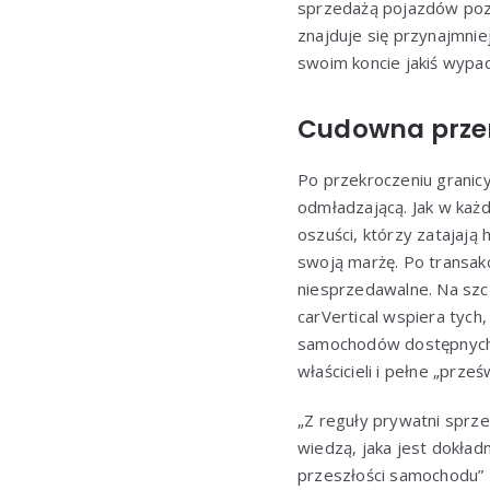
sprzedażą pojazdów pozna
znajduje się przynajmni
swoim koncie jakiś wypad
Cudowna przem
Po przekroczeniu granic
odmładzającą. Jak w każ
oszuści, którzy zatajają
swoją marżę. Po transakc
niesprzedawalne. Na szc
carVertical wspiera tych
samochodów dostępnych n
właścicieli i pełne „prze
„Z reguły prywatni sprze
wiedzą, jaka jest dokład
przeszłości samochodu”