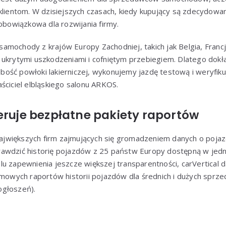
klientom. W dzisiejszych czasach, kiedy kupujący są zdecydowan
 obowiązkowa dla rozwijania firmy.
amochody z krajów Europy Zachodniej, takich jak Belgia, Fran
 ukrytymi uszkodzeniami i cofniętym przebiegiem. Dlatego dok
ość powłoki lakierniczej, wykonujemy jazdę testową i weryfiku
ściciel elbląskiego salonu ARKOS.
eruje bezpłatne pakiety raportów
 największych firm zajmujących się gromadzeniem danych o pojaz
awdzić historię pojazdów z 25 państw Europy dostępną w jedn
u zapewnienia jeszcze większej transparentności, carVertical 
armowych raportów historii pojazdów dla średnich i dużych s
ogłoszeń).