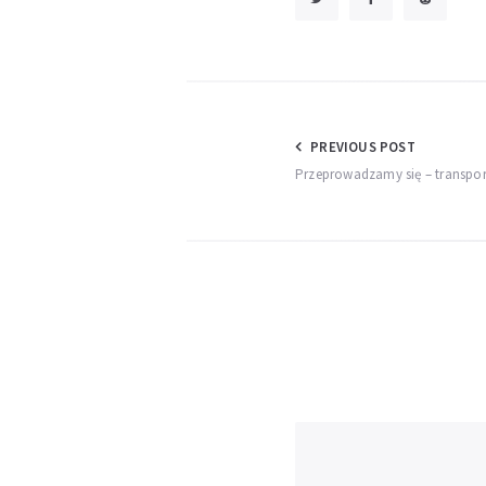
Nawigacja
PREVIOUS POST
Przeprowadzamy się – transpor
wpisu