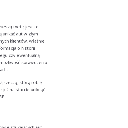
uższą metę jest to
 unikać aut w złym
ych klientów. Właśnie
rmacja o historii
iegu czy ewentualną
z możliwość sprawdzenia
ach.
 rzeczą, którą robię
 już na starcie uniknąć
GE.
wie szukających aut,