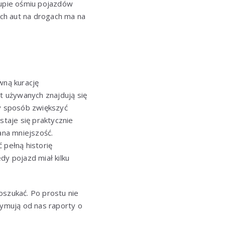
rupie ośmiu pojazdów
ch aut na drogach ma na
wną kurację
t używanych znajdują się
wy sposób zwiększyć
staje się praktycznie
ana mniejszość.
 pełną historię
y pojazd miał kilku
oszukać. Po prostu nie
zymują od nas raporty o