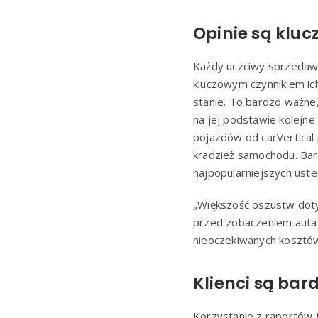
Opinie są klu
Każdy uczciwy sprzedawc
kluczowym czynnikiem ic
stanie. To bardzo ważne
na jej podstawie kolejne
pojazdów od carVertical
kradzież samochodu. Bard
najpopularniejszych uster
„Większość oszustw doty
przed zobaczeniem auta n
nieoczekiwanych kosztó
Klienci są bar
Korzystanie z raportów