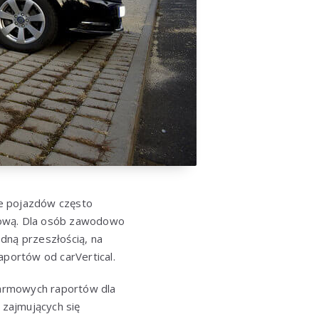
ie pojazdów często
sową. Dla osób zawodowo
dną przeszłością, na
aportów od carVertical.
darmowych raportów dla
zajmujących się