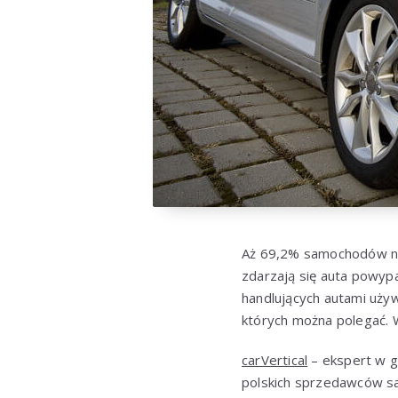
Aż 69,2% samochodów na 
zdarzają się auta powyp
handlujących autami używ
których można polegać. W
carVertical
– ekspert w g
polskich sprzedawców sa