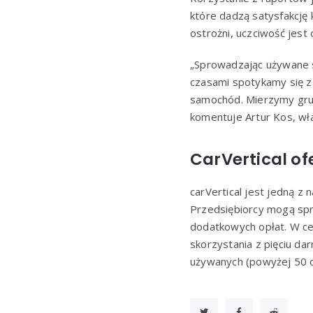
które dadzą satysfakcję 
ostrożni, uczciwość jest
„Sprowadzając używane s
czasami spotykamy się z
samochód. Mierzymy grub
komentuje Artur Kos, wła
CarVertical of
carVertical jest jedną z
Przedsiębiorcy mogą spr
dodatkowych opłat. W cel
skorzystania z pięciu d
używanych (powyżej 50 