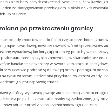
ło zalety bazy danych carVertical. Szacuje się, że w każdej g
ej jeden ze skorygowanym przebiegiem, a około 65,7% wszystki
ek lub stłuczkę.
iana po przekroczeniu granicy
y samochody importowane do Polski często przechodzą grunto
dej grupie zawodowej, niestety również wśród sprzedawców au
 historię wypadkową lub korygują przebieg po to by w nieuczci
ji takie auto bardzo szybko zamienia się w skarbonkę bez dna i 
zęście handlarze nieszczerzy w swoich zamiarach to zdecydow
, którzy uczciwie podchodzą do swojej pracy i pomaga im poznać
a rynku wtórnym. Będzie ona przydatna zwłaszcza wtedy, kied
świetlenie” go jest naprawdę trudne
dawcy, którzy wystawiają swoje auta, nie mają zamiaru nikogo 
na historia pojazdu. Często takie osoby są zaskoczone, gdy otr
 – mówi Adrian Korbel z Salonu Samochodowego Centrum