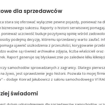
czowe dla sprzedawców
a stara się oferować wyłącznie pewne pojazdy, ponieważ na dł
h biznesowego sukcesu. Raporty o historii serwisowej pomagają
, ponieważ uczciwość buduje pozytywną opinię wśród zadowolon
 osoby podejmą decyzję, któremu sprzedawcy warto zaufać. Info
 pomaga ujawnić uszkodzenia z przeszłości, korygowanie przeb
zo ważne są również archiwalne zdjęcia, liczba właścicieli ora
ek. Raport generuje się błyskawicznie po zaledwie kilku kliknięci
czy samochodów sprowadzanych z zagranicy. Dlatego pierwszą
a żywo, jest sprawdzenie jego historii. Pozwala to mojej firmie
w” – dodaje Konrad Jakubowicz z salonu samochodowego V1RA
dziej świadomi
 jest dużym udogodnieniem dla sprzedawców samochodów, uczci