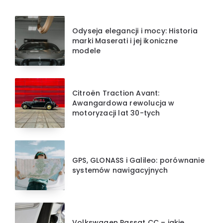
Odyseja elegancji i mocy: Historia
marki Maserati i jej ikoniczne
modele
Citroën Traction Avant:
Awangardowa rewolucja w
motoryzacji lat 30-tych
GPS, GLONASS i Galileo: porównanie
systemów nawigacyjnych
Volkswagen Passat CC – jakie