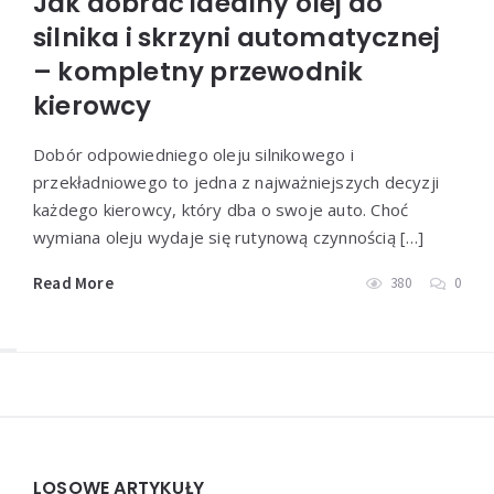
Jak dobrać idealny olej do
silnika i skrzyni automatycznej
– kompletny przewodnik
kierowcy
Dobór odpowiedniego oleju silnikowego i
przekładniowego to jedna z najważniejszych decyzji
każdego kierowcy, który dba o swoje auto. Choć
wymiana oleju wydaje się rutynową czynnością […]
Read More
380
0
Widgets
LOSOWE ARTYKUŁY