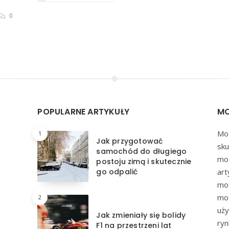
0
POPULARNE ARTYKUŁY
MO
Mot
1
Jak przygotować
sku
samochód do długiego
mot
postoju zimą i skutecznie
go odpalić
art
mot
mot
2
uży
Jak zmieniały się bolidy
ryn
F1 na przestrzeni lat