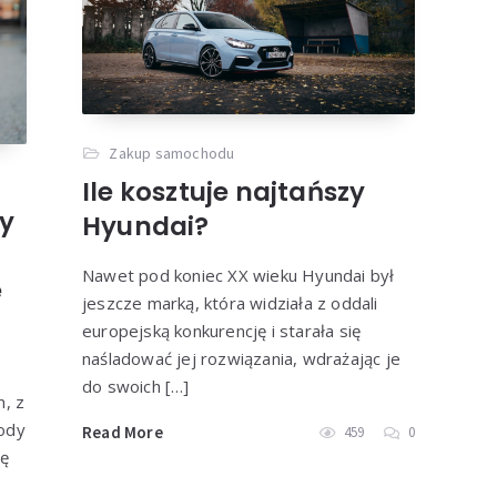
Zakup samochodu
Ile kosztuje najtańszy
y
Hyundai?
Nawet pod koniec XX wieku Hyundai był
e
jeszcze marką, która widziała z oddali
europejską konkurencję i starała się
naśladować jej rozwiązania, wdrażając je
do swoich […]
m, z
ody
Read More
459
0
ię