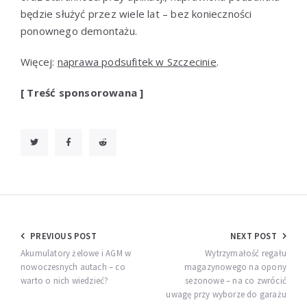
będzie służyć przez wiele lat – bez konieczności
ponownego demontażu.
Więcej:
naprawa podsufitek w Szczecinie
.
[ Treść sponsorowana ]
Nawigacja
PREVIOUS POST
NEXT POST
wpisu
Akumulatory żelowe i AGM w
Wytrzymałość regału
nowoczesnych autach – co
magazynowego na opony
warto o nich wiedzieć?
sezonowe – na co zwrócić
uwagę przy wyborze do garażu