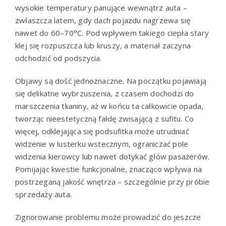
wysokie temperatury panujące wewnątrz auta –
zwłaszcza latem, gdy dach pojazdu nagrzewa się
nawet do 60–70°C. Pod wpływem takiego ciepła stary
klej się rozpuszcza lub kruszy, a materiał zaczyna
odchodzić od podszycia.
Objawy są dość jednoznaczne. Na początku pojawiają
się delikatne wybrzuszenia, z czasem dochodzi do
marszczenia tkaniny, aż w końcu ta całkowicie opada,
tworząc nieestetyczną fałdę zwisającą z sufitu. Co
więcej, odklejająca się podsufitka może utrudniać
widzenie w lusterku wstecznym, ograniczać pole
widzenia kierowcy lub nawet dotykać głów pasażerów.
Pomijając kwestie funkcjonalne, znacząco wpływa na
postrzeganą jakość wnętrza – szczególnie przy próbie
sprzedaży auta.
Zignorowanie problemu może prowadzić do jeszcze