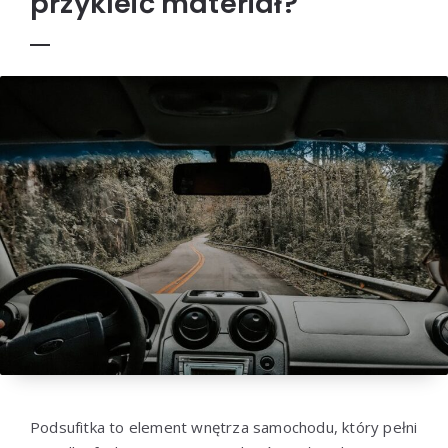
przykleić materiał?
Podsufitka to element wnętrza samochodu, który pełni