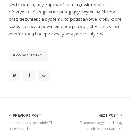
użytkowania, aby zapewnić jej długowieczność i
efektywność. Regularne przeglądy, wymiana filtrów
oraz dezynfekcja systemu to podstawowe kroki, które
każdy kierowca powinien podejmować, aby cieszyć się
komfortową i bezpieczną jazdą przez cały rok.
Wybór redakcji
Nawigacja
PREVIOUS POST
NEXT POST
wpisu
Jak zmieniały się bolidy F1 na
Plażowe buggy – historia,
przestrzeni lat
modele i popularność