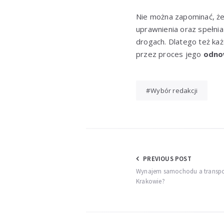
Nie można zapominać, że 
uprawnienia oraz spełni
drogach. Dlatego też każ
przez proces jego
odno
Wybór redakcji
Nawigacja
PREVIOUS POST
Wynajem samochodu a transpor
wpisu
Krakowie?