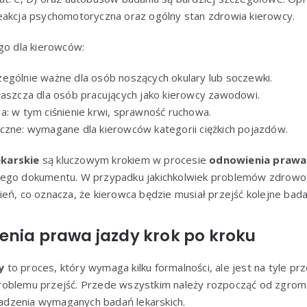
eakcja psychomotoryczna oraz ogólny stan zdrowia kierowcy.
go dla kierowców:
ególnie ważne dla osób noszących okulary lub soczewki.
łaszcza dla osób pracujących jako kierowcy zawodowi.
a: w tym ciśnienie krwi, sprawność ruchowa.
czne: wymagane dla kierowców kategorii ciężkich pojazdów.
ekarskie
są kluczowym krokiem w procesie
odnowienia prawa
wego dokumentu. W przypadku jakichkolwiek problemów zdrowot
eń, co oznacza, że kierowca będzie musiał przejść kolejne badani
enia prawa jazdy krok po kroku
y
to proces, który wymaga kilku formalności, ale jest na tyle prz
roblemu przejść. Przede wszystkim należy rozpocząć od zgro
dzenia wymaganych badań lekarskich.