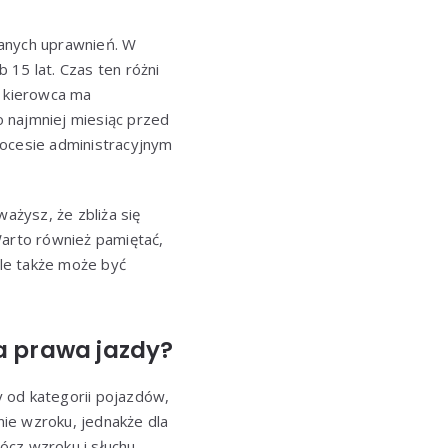
anych uprawnień. W
15 lat. Czas ten różni
y kierowca ma
 najmniej miesiąc przed
rocesie administracyjnym
żysz, że zbliża się
Warto również pamiętać,
ale także może być
a prawa jazdy?
 od kategorii pojazdów,
ie wzroku, jednakże dla
ócz wzroku i słuchu,