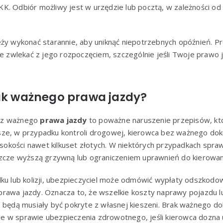
K. Odbiór możliwy jest w urzędzie lub pocztą, w zależności o
eży wykonać starannie, aby uniknąć niepotrzebnych opóźnień. P
ie zwlekać z jego rozpoczęciem, szczególnie jeśli Twoje prawo j
rak ważnego prawa jazdy?
ez ważnego
prawa jazdy
to poważne naruszenie przepisów, któr
sze, w przypadku kontroli drogowej, kierowca bez ważnego d
kości nawet kilkuset złotych. W niektórych przypadkach spraw
szcze wyższą grzywną lub ograniczeniem uprawnień do kierowan
ku lub kolizji, ubezpieczyciel może odmówić wypłaty odszkodowa
rawa jazdy. Oznacza to, że wszelkie koszty naprawy pojazdu 
u będą musiały być pokryte z własnej kieszeni. Brak ważnego 
 w sprawie ubezpieczenia zdrowotnego, jeśli kierowca dozna 