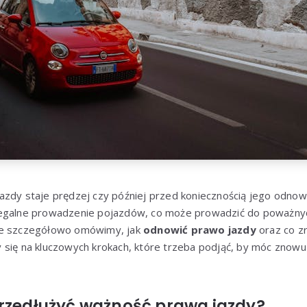
azdy staje prędzej czy później przed koniecznością jego odnow
legalne prowadzenie pojazdów, co może prowadzić do poważny
le szczegółowo omówimy, jak
odnowić prawo jazdy
oraz co z
y się na kluczowych krokach, które trzeba podjąć, by móc znowu 
przedłużyć ważność prawa jazdy?