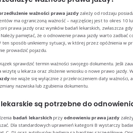
przedłużenie ważności prawa jazdy
zależy od rodzaju posiad
tów ma ograniczoną ważność – najczęściej jest to okres 10 lub 
gorii prawa jazdy oraz wyników badań lekarskich, zwłaszcza gd
 Należy pamiętać, że o odnowienie prawa jazdy warto zadbać co
 ten sposób unikniemy sytuacji, w której przez opóźnienia w p
nie prowadzić pojazdu.
ązek sprawdzić termin ważności swojego dokumentu. Jeśli zauwa
a wizytę u lekarza oraz złożenie wniosku o nowe prawo jazdy. 
azdy
nie wiąże się wyłącznie z przekroczeniem daty ważności, 
miany nazwiska lub zgubienia dokumentu.
 lekarskie są potrzebne do odnowieni
dzenia
badań lekarskich
przy
odnowieniu prawa jazdy
zależy
szać. Dla standardowych uprawnień kategorii B wystarczy badan
at. C, D) oraz autobusów badania są bardziej szczegółowe. Opr