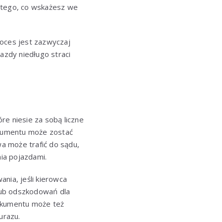
d tego, co wskażesz we
roces jest zazwyczaj
azdy niedługo straci
e niesie za sobą liczne
okumentu może zostać
a może trafić do sądu,
ia pojazdami.
nia, jeśli kierowca
lub odszkodowań dla
dokumentu może też
urazu.