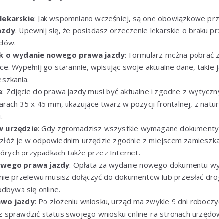
lekarskie
: Jak wspomniano wcześniej, są one obowiązkowe pr
azdy
. Upewnij się, że posiadasz orzeczenie lekarskie o braku 
zdów.
ek o wydanie nowego prawa jazdy
: Formularz można pobrać 
e. Wypełnij go starannie, wpisując swoje aktualne dane, takie j
szkania.
e
: Zdjęcie do prawa jazdy musi być aktualne i zgodne z wytyczn
arach 35 x 45 mm, ukazujące twarz w pozycji frontalnej, z nat
.
w urzędzie
: Gdy zgromadzisz wszystkie wymagane dokumenty 
 – złóż je w odpowiednim urzędzie zgodnie z miejscem zamieszka
których przypadkach także przez Internet.
owego prawa jazdy
: Opłata za wydanie nowego dokumentu wy
nie przelewu musisz dołączyć do dokumentów lub przesłać drogą
odbywa się online.
awo jazdy
: Po złożeniu wniosku, urząd ma zwykle 9 dni roboc
 sprawdzić status swojego wniosku online na stronach urzęd