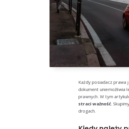
Każdy posiadacz prawa j
dokument uniemożliwia 
prawnych. W tym artyku
straci ważność
. Skupim
drogach.
Kiedy należy 