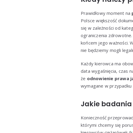
Prawidłowy moment na
Polsce większość dokumen
się w zależności od kate
ograniczenia zdrowotne.
końcem jego ważności. W
nie będziemy mogli legal
Każdy kierowca ma obowi
data wygaśnięcia, czas n
że
odnowienie prawa j
wymagane w przypadku z
Jakie badania
Konieczność przeprowa
którymi chcemy się poru
kierowców ciężarówek (k