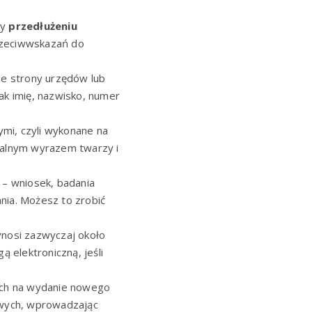
zy
przedłużeniu
przeciwwskazań do
ze strony urzędów lub
ak imię, nazwisko, numer
ymi, czyli wykonane na
uralnym wyrazem twarzy i
– wniosek, badania
nia. Możesz to zrobić
nosi zazwyczaj około
 elektroniczną, jeśli
zych na wydanie nowego
owych, wprowadzając