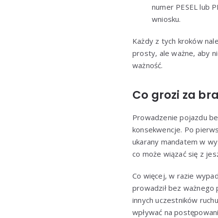
numer PESEL lub PK
wniosku.
Każdy z tych kroków nal
prosty, ale ważne, aby n
ważność.
Co grozi za b
Prowadzenie pojazdu b
konsekwencje. Po pierw
ukarany mandatem w wyso
co może wiązać się z je
Co więcej, w razie wypad
prowadził bez ważnego p
innych uczestników ruch
wpływać na postępowanie