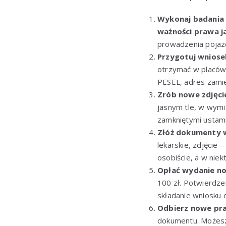
Wykonaj badania 
ważności prawa j
prowadzenia poja
Przygotuj wnios
otrzymać w placówc
PESEL, adres zamie
Zrób nowe zdjęci
jasnym tle, w wymi
zamkniętymi ustami
Złóż dokumenty 
lekarskie, zdjęcie
osobiście, a w nie
Opłać wydanie n
100 zł. Potwierdze
składanie wniosku 
Odbierz nowe pr
dokumentu. Możesz