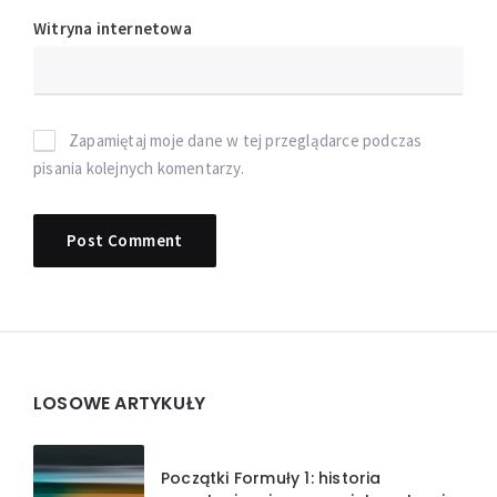
Witryna internetowa
Zapamiętaj moje dane w tej przeglądarce podczas
pisania kolejnych komentarzy.
Widgets
LOSOWE ARTYKUŁY
Początki Formuły 1: historia