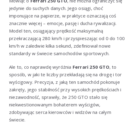
Mówiąc o
Ferrari 250 GTO
, nie można ograniczyć się
jedynie do suchych danych. Jego osiągi, choć
imponujące na papierze, w praktyce oznaczają coś
znacznie więcej – emocje, pasję i ducha rywalizacji.
Model ten, osiągający prędkość maksymalną
przekraczającą 280 km/h i przyspieszając od 0 do 100
km/h w zaledwie kilka sekund, zdefiniował nowe
standardy w świecie samochodów sportowych.
Ale to, co naprawdę wyróżnia
Ferrari 250 GTO
, to
sposób, w jaki te liczby przekładają się na drogę i tor
wyścigowy. Precyzja, z jaką ten samochód pokonuje
zakręty, jego stabilność przy wysokich prędkościach i
niezawodność, sprawiły, że 250 GTO stało się
niekwestionowanym bohaterem wyścigów,
zdobywając serca kierowców i widzów na całym
świecie.