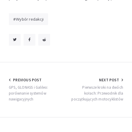
Wybór redakcji
Nawigacja
PREVIOUS POST
NEXT POST
wpisu
GPS, GLONASS i Galileo:
Pierwsze kroki na dwóch
porównanie systemów
kołach: Przewodnik dla
nawigacyjnych
początkujących motocyklistów