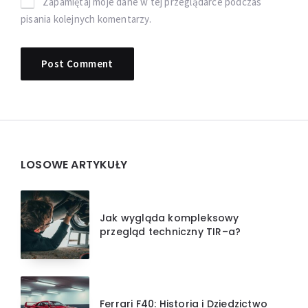
Zapamiętaj moje dane w tej przeglądarce podczas
pisania kolejnych komentarzy.
Widgets
LOSOWE ARTYKUŁY
Jak wygląda kompleksowy
przegląd techniczny TIR–a?
Ferrari F40: Historia i Dziedzictwo