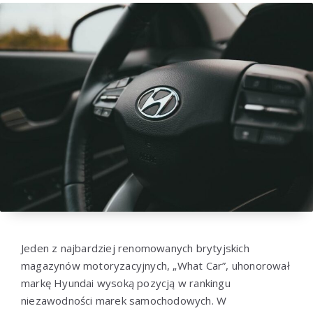
Jeden z najbardziej renomowanych brytyjskich
magazynów motoryzacyjnych, „What Car”, uhonorował
markę Hyundai wysoką pozycją w rankingu
niezawodności marek samochodowych. W