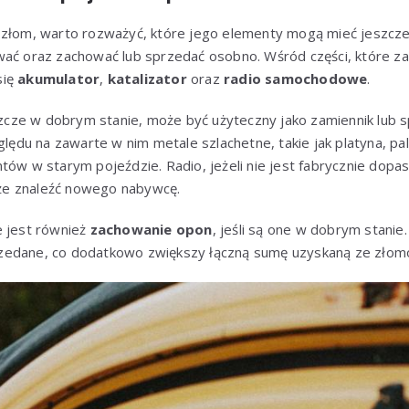
 złom, warto rozważyć, które jego elementy mogą mieć jeszcze j
wać oraz zachować lub sprzedać osobno. Wśród części, które z
się
akumulator
,
katalizator
oraz
radio samochodowe
.
eszcze w dobrym stanie, może być użyteczny jako zamiennik lub
ględu na zawarte w nim metale szlachetne, takie jak platyna, pa
ntów w starym pojeździe. Radio, jeżeli nie jest fabrycznie do
e znaleźć nowego nabywcę.
e jest również
zachowanie opon
, jeśli są one w dobrym stani
zedane, co dodatkowo zwiększy łączną sumę uzyskaną ze złom