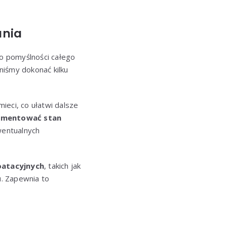
ania
o pomyślności całego
niśmy dokonać kilku
ieci, co ułatwi dalsze
kumentować stan
wentualnych
oatacyjnych
, takich jak
u. Zapewnia to