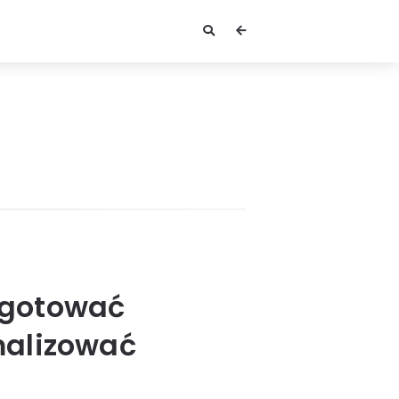
ygotować
alizować