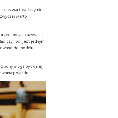
akąś wartość i czy nie
azwyczaj warto
 sprzedany jako używana
llad czy rod, jest jednym
pasowane do modelu
e. Opony mogą być dalej
owania pojazdu.