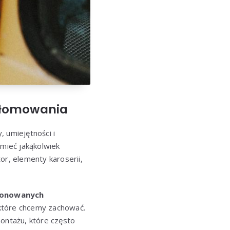
złomowania
 umiejętności i
 mieć jakąkolwiek
tor, elementy karoserii,
jonowanych
, które chcemy zachować.
montażu, które często