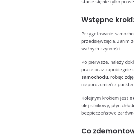
stanie się nie tylko pros
Wstępne kroki
Przygotowanie samochodu
przedsięwzięcia. Zanim 
ważnych czynności.
Po pierwsze, należy dok
prace oraz zapobiegnie 
samochodu
, robiąc zd
nieporozumień z punkte
Kolejnym krokiem jest
o
olej silnikowy, płyn chł
bezpieczeństwo zarówno d
Co zdemontow