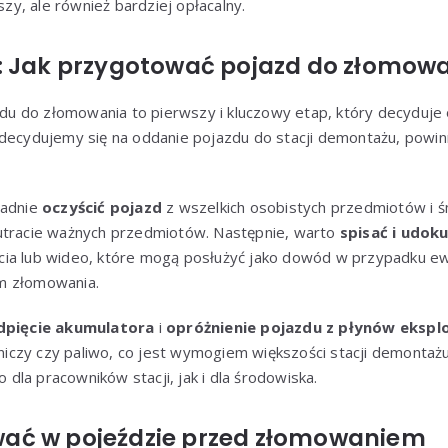
tszy, ale również bardziej opłacalny.
: Jak przygotować pojazd do złomow
 do złomowania to pierwszy i kluczowy etap, który decyduje 
zdecydujemy się na oddanie pojazdu do stacji demontażu, powin
ładnie
oczyścić pojazd
z wszelkich osobistych przedmiotów i śm
utracie ważnych przedmiotów. Następnie, warto
spisać i udo
jęcia lub wideo, które mogą posłużyć jako dowód w przypadku e
m złomowania.
dpięcie akumulatora
i
opróżnienie pojazdu z płynów ekspl
odniczy czy paliwo, co jest wymogiem większości stacji demontaż
la pracowników stacji, jak i dla środowiska.
ać w pojeździe przed złomowaniem